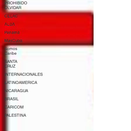
PROHIBIDO
OLVIDAR
CELAC
ALBA
Panamá
MasCuba
Somos
Caribe
SANTA
CRUZ
INTERNACIONALES
LATINOAMERICA
NICARAGUA
BRASIL
CARICOM
PALESTINA