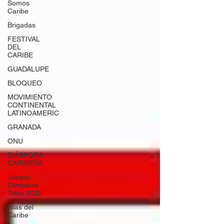
Somos
Caribe
Brigadas
FESTIVAL
DEL
CARIBE
GUADALUPE
BLOQUEO
MOVIMIENTO
CONTINENTAL
LATINOAMERIC
GRANADA
ONU
DIÁSPORA
CARIBEÑA
Juegos
Olímpicos
Tokio 2020
Islas del
Caribe