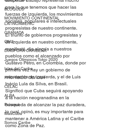
Grupo de Trabajo representa mucho 
GUADALUPE
para lo que tenemos que hacer las 
BLOQUEO
fuerzas de izquierda, los movimientos 
MOVIMIENTO CONTINENTAL
sociales, populares e intelectuales 
LATINOAMERIC
progresistas de nuestro continente.
GRANADA
El triunfo de gobiernos progresistas y 
ONU
de izquierda en nuestro continente, 
manifestó, dio alegría a nuestros 
DIÁSPORA CARIBEÑA
pueblos como el alcanzado por 
Juegos Olímpicos Tokio 2020
Gustavo Petro, en Colombia, donde por 
Islas del Caribe
primera vez hay un gobierno de 
orientación de izquierda, y el de Luis 
PROHIBIDO OLVIDAR
Inácio Lula da Silva, en Brasil.
CELAC
Significó que Cuba seguirá apoyando 
ALBA
a la nación neogranadina en la 
búsqueda de alcanzar la paz duradera, 
Panamá
lo cual, opinó, es muy importante para 
MasCuba
mantener a América Latina y el Caribe 
Somos Caribe
como Zona de Paz.