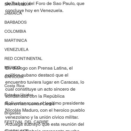
de Trabajo del Foro de Sao Paulo, que 
SANTA LUCÍA
concluye hoy en Venezuela.
JAMAICA
BARBADOS
COLOMBIA
MARTINICA
VENEZUELA
RED CONTINENTAL
MEXICO
En diálogo con Prensa Latina, el 
político cubano destacó que el 
CARICOM
encuentro tuviera lugar en Caracas, lo 
Costa Rica
cual constituye un acto sincero de 
Estados Unidos
solidaridad con la República 
Bolivariana, con el legítimo presidente 
Puerto Rico: Somos Caribe
Nicolás Maduro, con el heroico pueblo 
Brigadas
venezolano y la unión cívico militar.
FESTIVAL DEL CARIBE
Arzuaga subrayó que esta reunión del 