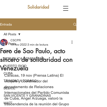
Solidaridad
Entrada
All Posts
CSCPR
All Posts
19 nov 2022
3 min de lectura
Foro de Sao Paulo, acto
ICAP
sincero de solidaridad con
REPUBLICA DOMINICANA
PUERTO RICO
Venezuela
CUBA
Caracas, 19 nov (Prensa Latina) El 
TRINIDAD Y TOBAGO
vicejefe y coordinador del 
departamento de Relaciones 
BELICE
Internacionales del Partido Comunista 
SAN VICENTE Y GRANADINAS
de Cuba, Ángel Arzuaga, valoró la 
HAITÍ
trascendencia de la reunión del Grupo 