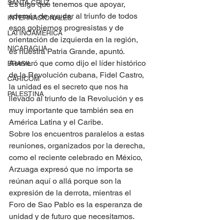
SANTA CRUZ
Es algo que tenemos que apoyar, 
además de ayudar al triunfo de todos 
INTERNACIONALES
esos gobiernos progresistas y de 
LATINOAMERICA
orientación de izquierda en la región, 
NICARAGUA
es nuestra Patria Grande, apuntó.
Aseveró que como dijo el líder histórico 
BRASIL
de la Revolución cubana, Fidel Castro, 
CARICOM
la unidad es el secreto que nos ha 
PALESTINA
llevado al triunfo de la Revolución y es 
muy importante que también sea en 
América Latina y el Caribe.
Sobre los encuentros paralelos a estas 
reuniones, organizados por la derecha, 
como el reciente celebrado en México, 
Arzuaga expresó que no importa se 
reúnan aquí o allá porque son la 
expresión de la derrota, mientras el 
Foro de Sao Pablo es la esperanza de 
unidad y de futuro que necesitamos.