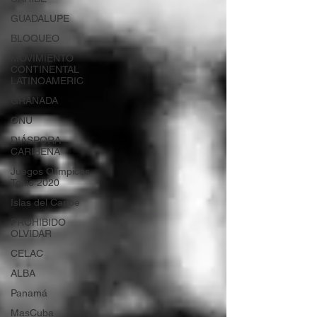
GUADALUPE
BLOQUEO
MOVIMIENTO
CONTINENTAL
LATINOAMERIC
GRANADA
ONU
DIÁSPORA
CARIBEÑA
Juegos Olímpicos
Tokio 2020
Islas del Caribe
PROHIBIDO
OLVIDAR
CELAC
ALBA
Panamá
MasCuba