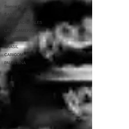
Somos Caribe
SANTA CRUZ
INTERNACIONALES
LATINOAMERICA
NICARAGUA
BRASIL
CARICOM
PALESTINA