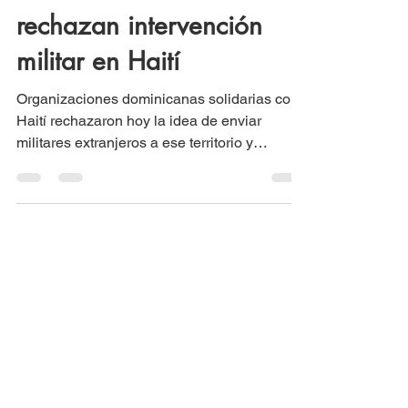
8 abr 2024
2 min de lectura
Dominicanos solidarios
rechazan intervención
militar en Haití
Organizaciones dominicanas solidarias con
Haití rechazaron hoy la idea de enviar
militares extranjeros a ese territorio y
abogaron porque...