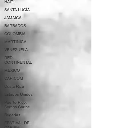
HAITÍ
SANTA LUCÍA
JAMAICA
BARBADOS
COLOMBIA
MARTINICA
VENEZUELA
RED
CONTINENTAL
MEXICO
CARICOM
Costa Rica
Estados Unidos
Puerto Rico:
Somos Caribe
Brigadas
FESTIVAL DEL
CARIBE