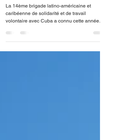
CSCPR
28 feb 2021
2 min de lectura
Koudmen pou Kiba
La 14ème brigade latino-américaine et
caribéenne de solidarité et de travail
volontaire avec Cuba a connu cette année
encore un vif...