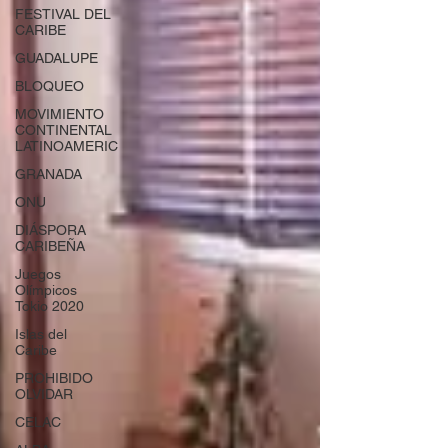
FESTIVAL DEL
CARIBE
GUADALUPE
BLOQUEO
MOVIMIENTO
CONTINENTAL
LATINOAMERIC
GRANADA
ONU
DIÁSPORA
CARIBEÑA
Juegos
Olímpicos
Tokio 2020
Islas del
Caribe
PROHIBIDO
OLVIDAR
CELAC