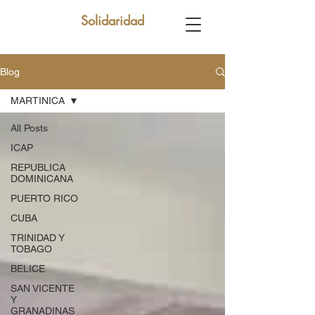
Solidaridad
Blog
MARTINICA
All Posts
ICAP
REPUBLICA
DOMINICANA
PUERTO RICO
CUBA
TRINIDAD Y
TOBAGO
BELICE
SAN VICENTE
Y
GRANADINAS