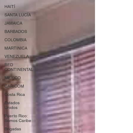
HAITÍ
SANTA LUCÍA
JAMAICA
BARBADOS
COLOMBIA
MARTINICA
VENEZUELA
RED
CONTINENTAL
MEXICO
CARICOM
Costa Rica
Estados
Unidos
Puerto Rico:
Somos Caribe
Brigadas