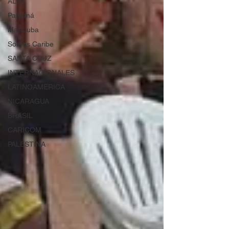
ALBA
Panamá
MasCuba
Somos Caribe
SANTA CRUZ
INTERNACIONALES
LATINOAMERICA
NICARAGUA
BRASIL
CARICOM
PALESTINA