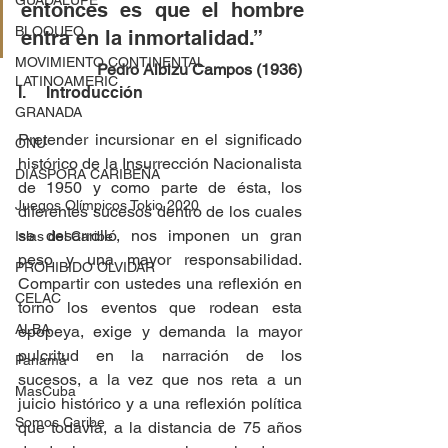
GUADALUPE
entonces es que el hombre 
BLOQUEO
entra en la inmortalidad.”
MOVIMIENTO CONTINENTAL
Pedro Albizu Campos (1936)
LATINOAMERIC
I.     Introducción
GRANADA
Pretender incursionar en el significado 
ONU
histórico de la Insurrección Nacionalista 
DIÁSPORA CARIBEÑA
de 1950 y como parte de ésta, los 
Juegos Olímpicos Tokio 2020
diferentes sucesos dentro de los cuales 
se desarrolló, nos imponen un gran 
Islas del Caribe
peso y una mayor responsabilidad. 
PROHIBIDO OLVIDAR
Compartir con ustedes una reflexión en 
CELAC
torno los eventos que rodean esta 
ALBA
epopeya, exige y demanda la mayor 
pulcritud en la narración de los 
Panamá
sucesos, a la vez que nos reta a un 
MasCuba
juicio histórico y a una reflexión política 
Somos Caribe
que todavía, a la distancia de 75 años 