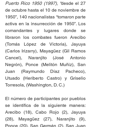
Puerto Rico 1950 (1997), “
desde el 27 
de octubre hasta el 10 de noviembre de 
1950”,
140 nacionalistas “tomaron parte 
activa en la insurrección de 1950”. Los 
comandantes y lugares donde se 
libraron los combates fueron Arecibo 
(Tomás López de Victoria), Jayuya 
(Carlos Irizarry), Mayagüez (Gil Ramos 
Cancel), Naranjito (José Antonio 
Negrón), Ponce (Melitón Muñiz), San 
Juan (Raymundo Díaz Pacheco), 
Utuado (Heriberto Castro) y Griselio 
Torresola, (Washington, D. C.)  
El número de participantes por pueblos 
se identifica de la siguiente manera: 
Arecibo (18), Cabo Rojo (2), Jayuya 
(28), Mayagüez (27), Naranjito (9), 
Ponce (20), San Germán (2), San Juan 