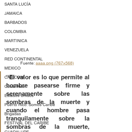
SANTA LUCÍA
JAMAICA
BARBADOS
COLOMBIA
MARTINICA
VENEZUELA
RED CONTINENTAL
Fuente: 
aaaa.png (767×568)
MEXICO
“El valor es lo que permite al 
CARICOM
hombre pasearse firme y 
Costa Rica
serenamente sobre las 
Estados Unidos
sombras de la muerte y 
Puerto Rico: Somos Caribe
cuando el hombre pasa 
Brigadas
tranquilamente sobre la 
FESTIVAL DEL CARIBE
sombras de la muerte, 