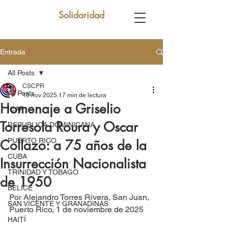
Solidaridad
Entrada
All Posts
CSCPR
All Posts
10 nov 2025
17 min de lectura
Homenaje a Griselio
ICAP
Torresola Roura y Oscar
REPUBLICA DOMINICANA
PUERTO RICO
Collazo: a 75 años de la
CUBA
Insurrección Nacionalista
TRINIDAD Y TOBAGO
de 1950
BELICE
Por Alejandro Torres Rivera, San Juan, 
SAN VICENTE Y GRANADINAS
Puerto Rico, 1 de noviembre de 2025
HAITÍ