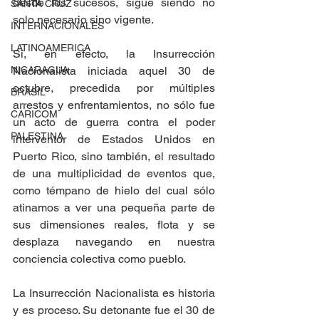
desde los sucesos, sigue siendo no 
SANTA CRUZ
solo necesario sino vigente.
INTERNACIONALES
LATINOAMERICA
Sí, en efecto, la Insurrección 
NICARAGUA
Nacionalista iniciada aquel 30 de 
octubre, precedida por múltiples 
BRASIL
arrestos y enfrentamientos, no sólo fue 
CARICOM
un acto de guerra contra el poder 
PALESTINA
interventor de Estados Unidos en 
Puerto Rico, sino también, el resultado 
de una multiplicidad de eventos que, 
como témpano de hielo del cual sólo 
atinamos a ver una pequeña parte de 
sus dimensiones reales, flota y se 
desplaza navegando en nuestra 
conciencia colectiva como pueblo.
La Insurrección Nacionalista es historia 
y es proceso. Su detonante fue el 30 de 