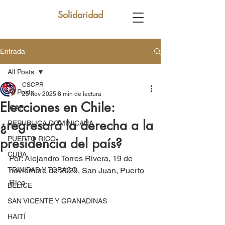
Solidaridad
Entrada
All Posts
CSCPR
All Posts
25 nov 2025
8 min de lectura
Elecciones en Chile:
ICAP
¿regresará la derecha a la
REPUBLICA DOMINICANA
PUERTO RICO
presidencia del país?
CUBA
Por: Alejandro Torres Rivera, 19 de 
TRINIDAD Y TOBAGO
noviembre de 2025, San Juan, Puerto 
Rico
BELICE
SAN VICENTE Y GRANADINAS
HAITÍ