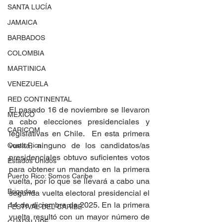
SANTA LUCÍA
JAMAICA
BARBADOS
COLOMBIA
MARTINICA
VENEZUELA
RED CONTINENTAL
El pasado 16 de noviembre se llevaron 
MEXICO
a cabo elecciones presidenciales y 
CARICOM
legislativas en Chile.  En esta primera 
vuelta, ninguno de los candidatos/as 
Costa Rica
presidenciales obtuvo suficientes votos 
Estados Unidos
para obtener un mandato en la primera 
Puerto Rico: Somos Caribe
vuelta, por lo que se llevará a cabo una 
Brigadas
segunda vuelta electoral presidencial el 
14 de diciembre de 2025. En la primera 
FESTIVAL DEL CARIBE
vuelta resultó con un mayor número de 