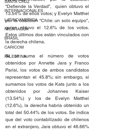
SANTA CRUZ
“Defiende la Verdad”,  quien obtuvo el 
INTERNACIONALES
13.54% de ellos votos; y Evelyn Matthei 
LATINOAMERICA
por la coalición “Chile: un solo equipo”, 
quien obtuvo el 12.6% de los votos. 
NICARAGUA
Estos últimos dos están vinculados con 
BRASIL
la derecha chilena.
CARICOM
Si se suma el número de votos 
PALESTINA
obtenidos por Annette Jara y Franco 
Parisi, los votos de ambos candidatos 
representan el 45.8%; sin embargo, si 
sumamos los votos de Kats junto a los 
obtenidos por Johannes Kaiser 
(13.54%) y los de Evelyn Matthei 
(12.6%), la derecha habría obtenido un 
total del 50.44% de los votos. Se indica 
que del voto contabilizado de chilenos 
en el extranjero, Jara obtuvo el 46.66% 