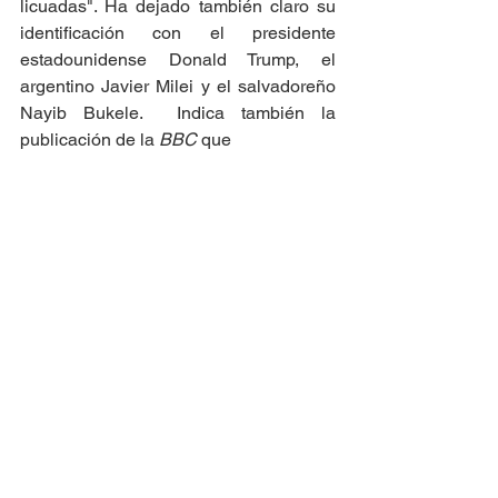
licuadas". Ha dejado también claro su 
identificación con el presidente 
estadounidense Donald Trump, el 
argentino Javier Milei y el salvadoreño 
Nayib Bukele.  Indica también la 
publicación de la 
BBC 
que
“Kast viene del núcleo más a la derecha 
de lo que se llama en Chile la derecha 
tradicional, que es una derecha que no 
ha tenido credenciales muy 
democráticas: es la derecha que 
respaldó a Pinochet”.
Por su parte, Marco Enríquez Ominami, 
hijo de Miguel Enríquez, revolucionario 
fallecido en combate frente a tropas 
chilenas luego del Golpe de Estado 
contra Salvador Allende y dirigente del 
Movimiento de Izquierda 