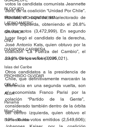
GUADALUPE
votos la candidata comunista Jeannette 
BLOQUEO
Jara, de la coalición “Unidad Por Chile”. 
Recibió el respaldo del electorado de 
MOVIMIENTO CONTINENTAL
LATINOAMERIC
centro izquierda, obteniendo el 26.8% 
de los votos (3,472,999). En segundo 
GRANADA
lugar llegó el candidato de la derecha, 
ONU
José Antonio Kats, quien obtuvo por la 
DIÁSPORA CARIBEÑA
coalición “La Fuerza del Cambio”, el 
23.9% de los votos (3,095,021).
Juegos Olímpicos Tokio 2020
Islas del Caribe
Otros candidatos a la presidencia de 
PROHIBIDO OLVIDAR
Chile, que definitivamente marcarán la 
CELAC
diferencia en una segunda vuelta, son 
el economista Franco Parisi por la 
ALBA
colación “Partido de la Gente”,  
Panamá
considerado también dentro de la órbita 
MasCuba
del centro izquierda, quien obtuvo el 
19% de los votos emitidos (2,549,606); 
Somos Caribe
Johannes Kaiser, por la coalición 