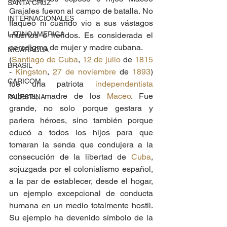
SANTA CRUZ
Grajales fueron al campo de batalla. No 
INTERNACIONALES
flaqueó ni cuando vio a sus vástagos 
LATINOAMERICA
muertos o heridos. Es considerada el 
paradigma de mujer y madre cubana.
NICARAGUA
(
Santiago de Cuba
, 
12 de julio
 de 
1815
BRASIL
- 
Kingston
, 
27 de noviembre
 de 
1893
) 
CARICOM
fue una patriota 
independentista
cubana, madre de los 
Maceo
. Fue 
PALESTINA
grande, no solo porque gestara y 
pariera héroes, sino también porque 
educó a todos los hijos para que 
tomaran la senda que condujera a la 
consecución de la libertad de 
Cuba
, 
sojuzgada por el colonialismo español, 
a la par de establecer, desde el hogar, 
un ejemplo excepcional de conducta 
humana en un medio totalmente hostil. 
Su ejemplo ha devenido símbolo de la 