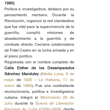
1980)
Política e investigadora, destacó por su 
pensamiento martiano. Durante la 
Revolución, organizó la red clandestina 
que fue vital para la supervivencia de la 
guerrilla, cumplió misiones de 
abastecimiento a la guerrilla y de 
combate directo. Cercana colaboradora 
de Fidel Castro en la lucha armada y en 
el plano político.
Registrada con el nombre completo de 
Celia Esther de los Desamparados 
Sánchez Manduley
 (
Media Luna
, 
9 de 
mayo
 de 
1920
 - 
La Habana
, 
11 de 
enero
 de 
1980
). Fue una combatiente 
revolucionaria, política e investigadora 
cubana. Integró el 
Movimiento 26 de 
Julio
 durante la 
Guerra de Liberación 
Nacional de Cuba
 (
1956
-
1958
), desde 