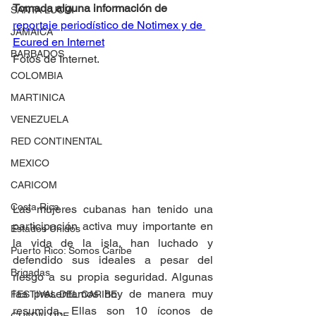
Tomada alguna información de 
SANTA LUCÍA
reportaje periodístico de Notimex y de 
JAMAICA
Ecured en Internet
BARBADOS
Fotos de Internet.
COLOMBIA
MARTINICA
VENEZUELA
RED CONTINENTAL
MEXICO
CARICOM
Costa Rica
Las mujeres cubanas han tenido una 
participación activa muy importante en 
Estados Unidos
la vida de la isla, han luchado y 
Puerto Rico: Somos Caribe
defendido sus ideales a pesar del 
Brigadas
riesgo a su propia seguridad. Algunas 
las presentamos hoy de manera muy 
FESTIVAL DEL CARIBE
resumida. Ellas son 10 íconos de 