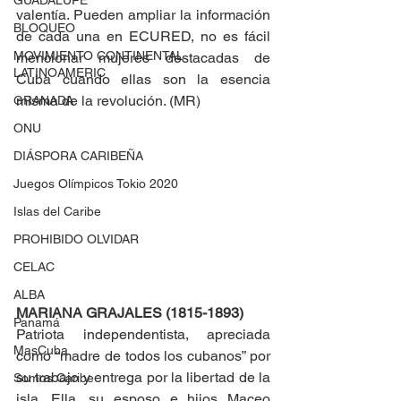
GUADALUPE
valentía. Pueden ampliar la información 
BLOQUEO
de cada una en ECURED, no es fácil 
MOVIMIENTO CONTINENTAL
mencionar mujeres destacadas de 
LATINOAMERIC
Cuba cuando ellas son la esencia 
misma de la revolución. (MR)
GRANADA
ONU
DIÁSPORA CARIBEÑA
Juegos Olímpicos Tokio 2020
Islas del Caribe
PROHIBIDO OLVIDAR
CELAC
ALBA
MARIANA GRAJALES (1815-1893)
Panamá
Patriota independentista, apreciada 
MasCuba
como “madre de todos los cubanos” por 
su trabajo y entrega por la libertad de la 
Somos Caribe
isla. Ella, su esposo e hijos Maceo 