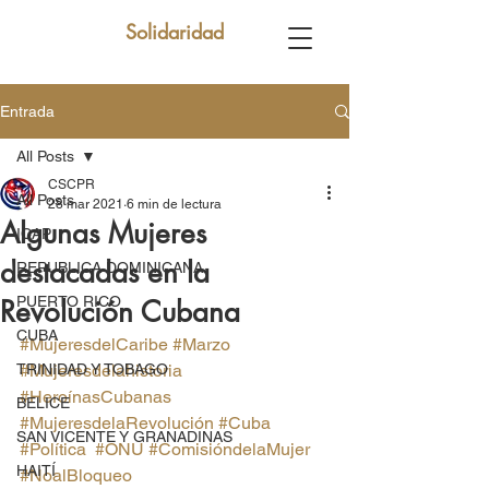
Solidaridad
Entrada
All Posts
CSCPR
All Posts
28 mar 2021
6 min de lectura
Algunas Mujeres
ICAP
destacadas en la
REPUBLICA DOMINICANA
PUERTO RICO
Revolución Cubana
CUBA
#MujeresdelCaribe
#Marzo
TRINIDAD Y TOBAGO
#Mujeresdelahistoria
#HeroínasCubanas
BELICE
#MujeresdelaRevolución
#Cuba
SAN VICENTE Y GRANADINAS
#Política
#ONU
#ComisióndelaMujer
HAITÍ
#NoalBloqueo