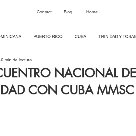
Contact
Blog
Home
OMINICANA
PUERTO RICO
CUBA
TRINIDAD Y TOBA
0 min de lectura
HAITÍ
SANTA LUCÍA
JAMAICA
BARBADOS
C
CUENTRO NACIONAL DE
RIDAD CON CUBA MMSC
RED CONTINENTAL
MEXICO
CARICOM
Costa Ric
igadas
FESTIVAL DEL CARIBE
GUADALUPE
BLOQU
INOAMERIC
GRANADA
ONU
DIÁSPORA CARIBEÑA