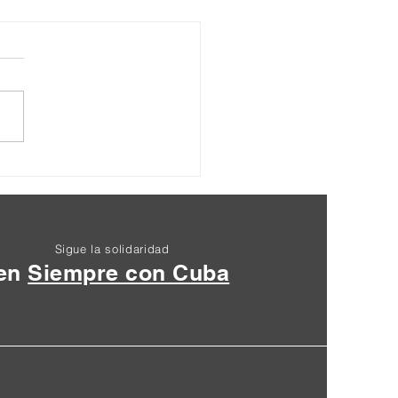
ración Final XIII
entro Nacional
zuela 2024
Sigue la solidaridad
en
Siempre con Cuba