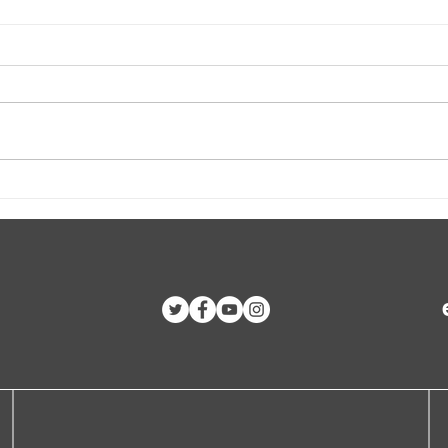
Brigada 1º de Mayo de 2024
Decla
a Cuba
Encu
Vene