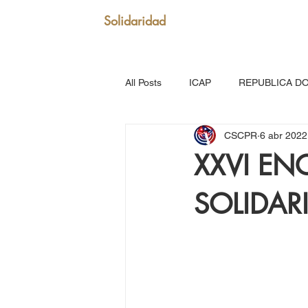
Solidaridad
All Posts
ICAP
REPUBLICA D
CSCPR
6 abr 2022
SAN VICENTE Y GRANADINAS
XXVI EN
SOLIDA
MARTINICA
VENEZUELA
Puerto Rico: Somos Caribe
Br
MOVIMIENTO CONTINENTAL LAT