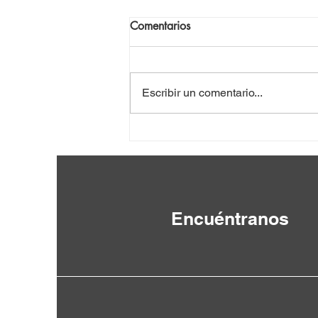
Comentarios
Escribir un comentario...
VIII Seminario Internacional
por la Paz y la Abolición de
las Bases Militares Extranjeras
Encuéntranos