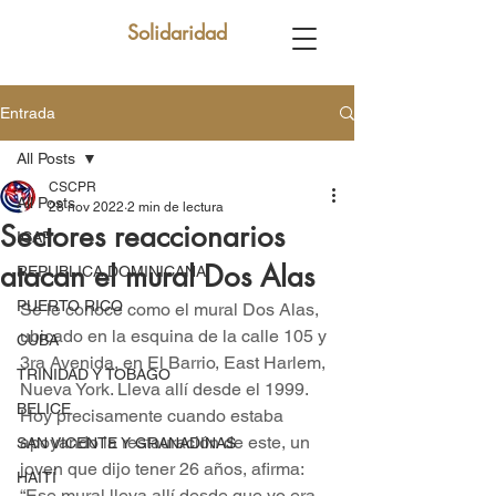
Solidaridad
Entrada
All Posts
CSCPR
All Posts
28 nov 2022
2 min de lectura
Sectores reaccionarios
ICAP
atacan el mural Dos Alas
REPUBLICA DOMINICANA
PUERTO RICO
Se le conoce como el mural Dos Alas, 
ubicado en la esquina de la calle 105 y 
CUBA
3ra Avenida, en El Barrio, East Harlem, 
TRINIDAD Y TOBAGO
Nueva York. Lleva allí desde el 1999. 
BELICE
Hoy precisamente cuando estaba 
apoyando la restauración de este, un 
SAN VICENTE Y GRANADINAS
joven que dijo tener 26 años, afirma: 
HAITÍ
“Ese mural lleva allí desde que yo era 