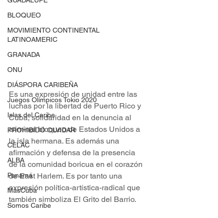
GUADALUPE
BLOQUEO
MOVIMIENTO CONTINENTAL
LATINOAMERIC
GRANADA
ONU
DIÁSPORA CARIBEÑA
Es una expresión de unidad entre las 
Juegos Olímpicos Tokio 2020
luchas por la libertad de Puerto Rico y 
Islas del Caribe
Cuba, solidaridad en la denuncia al 
criminal bloqueo de Estados Unidos a 
PROHIBIDO OLVIDAR
la isla hermana. Es además una 
CELAC
afirmación y defensa de la presencia 
ALBA
de la comunidad boricua en el corazón 
Panamá
de East Harlem. Es por tanto una 
expresión política-artística-radical que 
MasCuba
también simboliza El Grito del Barrio. 
Somos Caribe