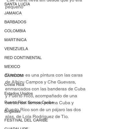
SANTA LUCÍA
pequeño”
JAMAICA
BARBADOS
COLOMBIA
MARTINICA
VENEZUELA
RED CONTINENTAL
MEXICO
El mismo es una pintura con las caras 
CARICOM
de Albizu Campos y Che Guevara, 
Costa Rica
enmarcados con las banderas de Cuba 
Estados Unidos
y Puerto Rico, acompañado de una 
Puerto Rico: Somos Caribe
estrofa del famoso poema Cuba y 
Puerto Rico son de un pájaro las dos 
Brigadas
alas, de Lola Rodriguez de Tio. 
FESTIVAL DEL CARIBE