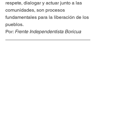
respete, dialogar y actuar junto a las 
comunidades, son procesos 
fundamentales para la liberación de los 
pueblos. 
Por: 
Frente Independentista Boricua
Fuente: 
Sectores reaccionarios atacan 
el mural Dos Alas (elfrente.org)
CUBA
Estados Unidos
DIÁSPORA CARIBEÑA
Ver todo
Entradas recientes