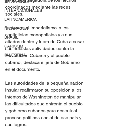
principal instigadora de los hechos 
SANTA CRUZ
coordinados mediante las redes 
INTERNACIONALES
sociales.
LATINOAMERICA
'Instamos al imperialismo, a los 
NICARAGUA
capitalistas monopolistas y a sus 
BRASIL
aliados dentro y fuera de Cuba a cesar 
CARICOM
sus nefastas actividades contra la 
PALESTINA
Revolución Cubana y el pueblo 
cubano', destaca el jefe de Gobierno 
en el documento.
Las autoridades de la pequeña nación 
insular reafirmaron su oposición a los 
intentos de Washington de manipular 
las dificultades que enfrenta el pueblo 
y gobierno cubanos para destruir al 
proceso políticos-social de ese país y 
sus logros.