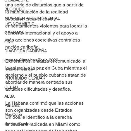
GUADALUPE
una serie de disturbios que a partir de 
BLOQUEO
la manipulación de la realidad 
MOVIMIENTO CONTINENTAL
buscaron crear el caos y 
LATINOAMERIC
enfrentamientos violentos para lograr la 
condena internacional y el apoyo a 
GRANADA
más acciones coercitivas contra esa 
ONU
nación caribeña.
DIÁSPORA CARIBEÑA
Juegos Olímpicos Tokio 2020
Exhortamos, enfatiza el comunicado, a 
la calma y a la paz en Cuba mientras el 
Islas del Caribe
gobierno y el pueblo cubanos tratan de 
PROHIBIDO OLVIDAR
abordar de manera centrada sus 
CELAC
actuales dificultades y desafíos.
ALBA
La Habana confirmó que las acciones 
Panamá
son organizadas desde Estados 
MasCuba
Unidos, e identificó a la derecha 
Somos Caribe
anticubana radicada en Miami como 