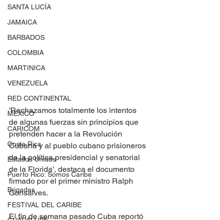
SANTA LUCÍA
JAMAICA
BARBADOS
COLOMBIA
MARTINICA
VENEZUELA
RED CONTINENTAL
'Rechazamos totalmente los intentos 
MEXICO
de algunas fuerzas sin principios que 
CARICOM
pretenden hacer a la Revolución 
Costa Rica
Cubana y al pueblo cubano prisioneros 
de la política presidencial y senatorial 
Estados Unidos
de la Florida', destaca el documento 
Puerto Rico: Somos Caribe
firmado por el primer ministro Ralph 
Brigadas
Gonsalves.
FESTIVAL DEL CARIBE
El fin de semana pasado Cuba reportó 