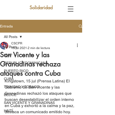
Solidaridad
Entrada
All Posts
CSCPR
All Posts
15 jul 2021
2 min de lectura
San Vicente y las
ICAP
Granadinas rechaza
REPUBLICA DOMINICANA
PUERTO RICO
ataques contra Cuba
CUBA
Kingstown, 15 jul (Prensa Latina) El 
TRINIDAD Y TOBAGO
Gobierno de San Vicente y las 
Granadinas rechazó los ataques que 
BELICE
buscan desestabilizar el orden interno 
SAN VICENTE Y GRANADINAS
en Cuba y exhortó a la calma y la paz, 
HAITÍ
destaca un comunicado emitido hoy.