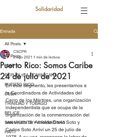
Solidaridad
Entrada
All Posts
CSCPR
All Posts
2 ago 2021
1 min de lectura
Puerto Rico: Somos Caribe
ICAP
24 de julio de 2021
REPUBLICA DOMINICANA
PUERTO RICO
En este segmento, les presentamos a 
la Coordinadora de Actividades del 
CUBA
Cerro de los Mártires, una organización 
TRINIDAD Y TOBAGO
independentista que se ocupa de la 
BELICE
organización de la conmemoración del 
asesinato de Arnaldo Darío Soto y 
SAN VICENTE Y GRANADINAS
Carlos Soto Arriví un 25 de julio de 
HAITÍ
1978. A su vez, reconocen la labor de 