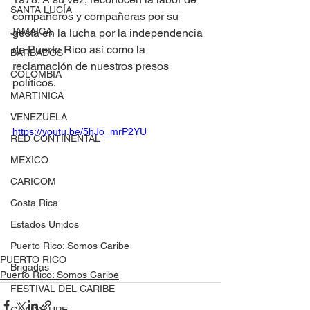
SANTA LUCÍA
compañeros y compañeras por su 
JAMAICA
gesta en la lucha por la independencia 
de Puerto Rico así como la 
BARBADOS
reclamación de nuestros presos 
COLOMBIA
políticos.
MARTINICA
VENEZUELA
https://youtu.be/5hJo_mrP2YU
RED CONTINENTAL
MEXICO
CARICOM
Costa Rica
Estados Unidos
Puerto Rico: Somos Caribe
PUERTO RICO
Brigadas
Puerto Rico: Somos Caribe
FESTIVAL DEL CARIBE