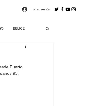
Iniciar sesión
GO
BELICE
OLOMBIA
a
Estados Unidos
esde Puerto 
leaños 95.
EO