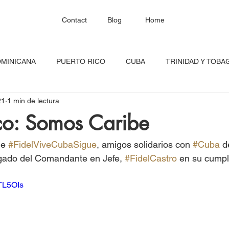
Contact
Blog
Home
OMINICANA
PUERTO RICO
CUBA
TRINIDAD Y TOBA
21
1 min de lectura
HAITÍ
SANTA LUCÍA
JAMAICA
BARBADOS
C
co: Somos Caribe
RED CONTINENTAL
MEXICO
CARICOM
Costa Ric
e 
#FidelViveCubaSigue
, amigos solidarios con 
#Cuba
 d
egado del Comandante en Jefe, 
#FidelCastro
 en su cump
igadas
FESTIVAL DEL CARIBE
GUADALUPE
BLOQU
RTL5OIs
INOAMERIC
GRANADA
ONU
DIÁSPORA CARIBEÑA