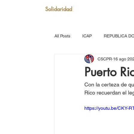
Solidaridad
All Posts
ICAP
REPUBLICA D
CSCPR
16 ago 20
SAN VICENTE Y GRANADINAS
Puerto Ri
MARTINICA
VENEZUELA
Con la certeza de qu
Rico recuerdan el l
Puerto Rico: Somos Caribe
Br
https://youtu.be/CKY-
MOVIMIENTO CONTINENTAL LAT