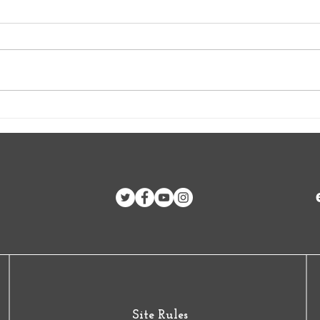
Brigada 1º de Mayo de 2024
Repu
a Cuba
Harr
Pales
Site Rules