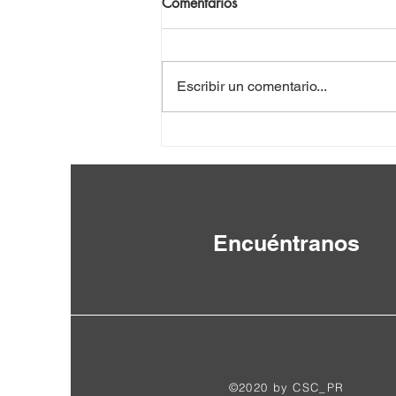
Comentarios
Escribir un comentario...
VIII Seminario Internacional
por la Paz y la Abolición de
las Bases Militares Extranjeras
Encuéntranos
©2020 by CSC_PR