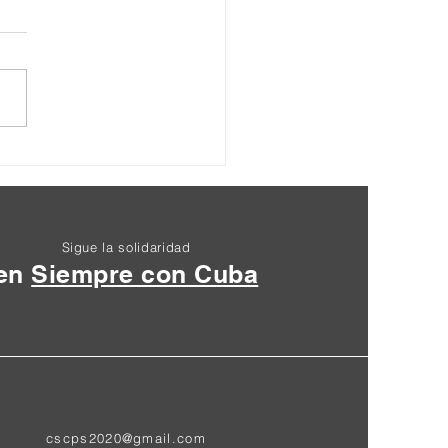
dian la visita de Kamala
is y rinden homenaje a
tina y Haití
Sigue la solidaridad
en
Siempre con Cuba
cscps2020@gmail.com