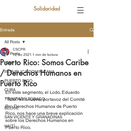
Solidaridad
Entrada
All Posts
CSCPR
All Posts
12 dic 2021
1 min de lectura
Puerto Rico: Somos Caribe
ICAP
/ Derechos Humanos en
REPUBLICA DOMINICANA
PUERTO RICO
Puerto Rico
CUBA
En este segmento, el Lcdo. Eduardo 
TRINIDAD Y TOBAGO
"Tuto" Villanueva, portavoz del Comité 
Pro Derechos Humanos de Puerto 
BELICE
Rico, nos hace una breve explicación 
SAN VICENTE Y GRANADINAS
sobre los Derechos Humanos en 
HAITÍ
Puerto Rico.