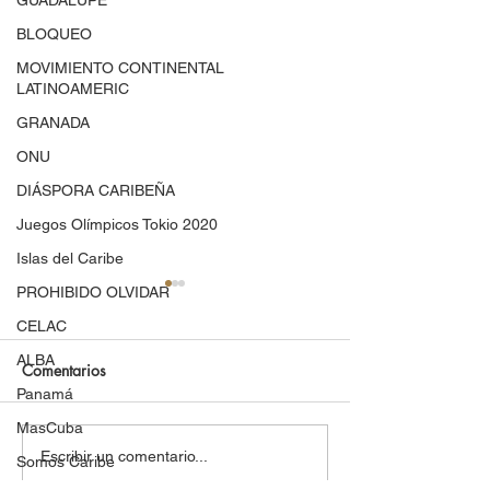
GUADALUPE
BLOQUEO
MOVIMIENTO CONTINENTAL
LATINOAMERIC
GRANADA
ONU
DIÁSPORA CARIBEÑA
Juegos Olímpicos Tokio 2020
Islas del Caribe
PROHIBIDO OLVIDAR
CELAC
ALBA
Comentarios
Panamá
MasCuba
Marcha de mujeres invade
Las balas indepe
Escribir un comentario...
Somos Caribe
el expreso Las Américas
puertorriqueñas