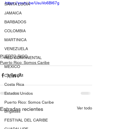
https://youtu.be/UsuVo6BI67g
SANTA LUCÍA
JAMAICA
BARBADOS
COLOMBIA
MARTINICA
VENEZUELA
PUERTO RICO
RED CONTINENTAL
Puerto Rico: Somos Caribe
MEXICO
CARICOM
Costa Rica
Estados Unidos
Puerto Rico: Somos Caribe
Ver todo
Entradas recientes
Brigadas
FESTIVAL DEL CARIBE