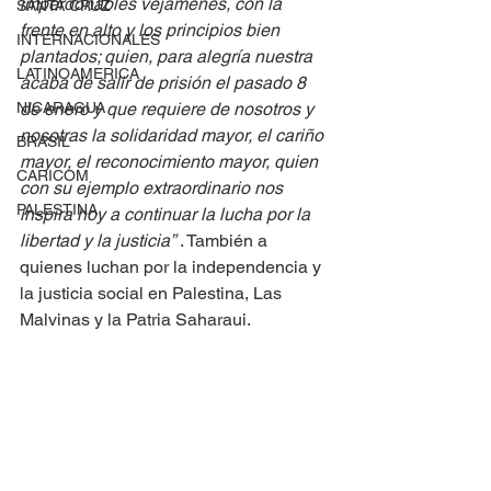
imperdonables vejámenes, con la 
SANTA CRUZ
frente en alto y los principios bien 
INTERNACIONALES
plantados; quien, para alegría nuestra 
LATINOAMERICA
acaba de salir de prisión el pasado 8 
de enero y que requiere de nosotros y 
NICARAGUA
nosotras la solidaridad mayor, el cariño 
BRASIL
mayor, el reconocimiento mayor, quien 
CARICOM
con su ejemplo extraordinario nos 
PALESTINA
inspira hoy a continuar la lucha por la 
libertad y la justicia”
 . También a 
quienes luchan por la independencia y 
la justicia social en Palestina, Las 
Malvinas y la Patria Saharaui.