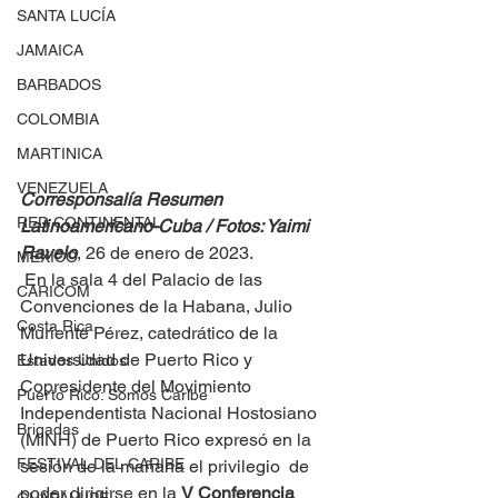
SANTA LUCÍA
JAMAICA
BARBADOS
COLOMBIA
MARTINICA
VENEZUELA
Corresponsalía Resumen 
RED CONTINENTAL
Latinoamericano-Cuba / Fotos: Yaimi 
Ravelo
, 26 de enero de 2023.
MEXICO
 En la sala 4 del Palacio de las 
CARICOM
Convenciones de la Habana, Julio  
Costa Rica
Muriente Pérez, catedrático de la 
Universidad de Puerto Rico y 
Estados Unidos
Copresidente del Movimiento 
Puerto Rico: Somos Caribe
Independentista Nacional Hostosiano 
Brigadas
(MINH) de Puerto Rico expresó en la 
FESTIVAL DEL CARIBE
sesión de la mañana el privilegio  de 
poder dirigirse en la 
V Conferencia 