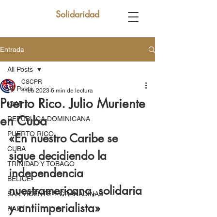
Solidaridad
Entrada
All Posts
CSCPR
All Posts
1 feb 2023
6 min de lectura
Puerto Rico. Julio Muriente
ICAP
en Cuba
REPUBLICA DOMINICANA
PUERTO RICO
«En nuestro Caribe se 
CUBA
sigue decidiendo la 
TRINIDAD Y TOBAGO
independencia 
BELICE
nuestramericana, solidaria 
SAN VICENTE Y GRANADINAS
y antiimperialista»
HAITÍ