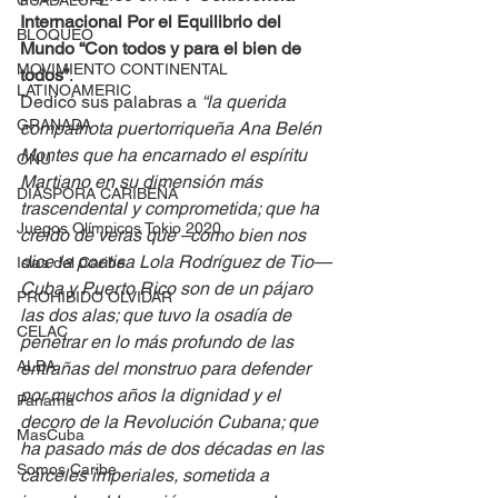
GUADALUPE
Internacional Por el Equilibrio del 
BLOQUEO
Mundo “Con todos y para el bien de 
MOVIMIENTO CONTINENTAL
todos”
.
LATINOAMERIC
Dedicó sus palabras a 
“la querida 
GRANADA
compatriota puertorriqueña Ana Belén 
Montes que ha encarnado el espíritu 
ONU
Martiano en su dimensión más 
DIÁSPORA CARIBEÑA
trascendental y comprometida; que ha 
Juegos Olímpicos Tokio 2020
creído de veras que –como bien nos 
dice la poetisa Lola Rodríguez de Tio— 
Islas del Caribe
Cuba y Puerto Rico son de un pájaro 
PROHIBIDO OLVIDAR
las dos alas; que tuvo la osadía de 
CELAC
penetrar en lo más profundo de las 
ALBA
entrañas del monstruo para defender 
por muchos años la dignidad y el 
Panamá
decoro de la Revolución Cubana; que 
MasCuba
ha pasado más de dos décadas en las 
Somos Caribe
cárceles imperiales, sometida a 