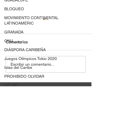
GUADALUPE
BLOQUEO
MOVIMIENTO CONTINENTAL
LATINOAMERIC
GRANADA
ONU
Comentarios
DIÁSPORA CARIBEÑA
Juegos Olímpicos Tokio 2020
Repudian la visita de
Desde Venezuela
Escribir un comentario...
Islas del Caribe
Kamala Harris y rinden
nuestros pueblos 
PROHIBIDO OLVIDAR
homenaje a Palestina y
por Cuba, una s
Haití
bandera
CELAC
ALBA
Sigue la solidaridad
Panamá
en
Siempre con Cuba
MasCuba
Somos Caribe