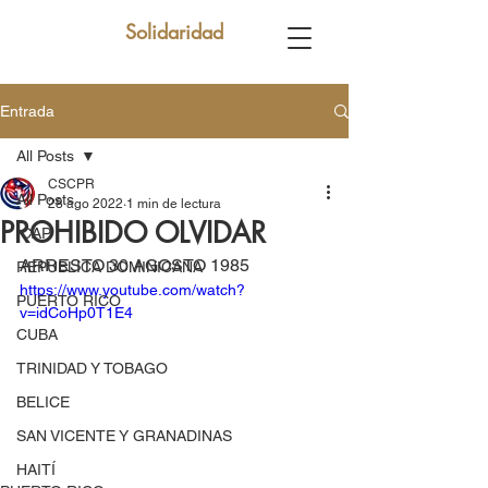
Solidaridad
Entrada
All Posts
CSCPR
All Posts
28 ago 2022
1 min de lectura
PROHIBIDO OLVIDAR
ICAP
ARRESTO 30 AGOSTO 1985
REPUBLICA DOMINICANA
https://www.youtube.com/watch?
PUERTO RICO
v=idCoHp0T1E4
CUBA
TRINIDAD Y TOBAGO
BELICE
SAN VICENTE Y GRANADINAS
HAITÍ