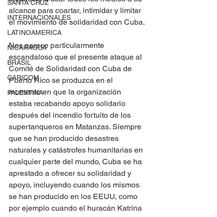
SANTA CRUZ
alcance para coartar, intimidar y limitar 
INTERNACIONALES
el movimiento de solidaridad con Cuba. 
LATINOAMERICA
Nos parece particularmente 
NICARAGUA
escandaloso que el presente ataque al 
BRASIL
Comité de Solidaridad con Cuba de 
CARICOM
Puerto Rico se produzca en el 
momento en que la organización 
PALESTINA
estaba recabando apoyo solidario 
después del incendio fortuito de los 
supertanqueros en Matanzas. Siempre 
que se han producido desastres 
naturales y catástrofes humanitarias en 
cualquier parte del mundo, Cuba se ha 
aprestado a ofrecer su solidaridad y 
apoyo, incluyendo cuando los mismos 
se han producido en los EEUU, como 
por ejemplo cuando el huracán Katrina 