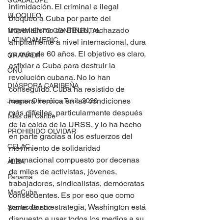
GUADALUPE
intimidación. El criminal e ilegal 
BLOQUEO
bloqueo a Cuba por parte del 
imperialismo de EEUU, rechazado 
MOVIMIENTO CONTINENTAL
LATINOAMERIC
ampliamente a nivel internacional, dura 
ya más de 60 años. El objetivo es claro, 
GRANADA
asfixiar a Cuba para destruir la 
ONU
revolución cubana. No lo han 
DIÁSPORA CARIBEÑA
conseguido. Cuba ha resistido de 
manera heróica en las condiciones 
Juegos Olímpicos Tokio 2020
más difíciles, particularmente después 
Islas del Caribe
de la caída de la URSS, y lo ha hecho 
PROHIBIDO OLVIDAR
en parte gracias a los esfuerzos del 
CELAC
movimiento de solidaridad 
internacional compuesto por decenas 
ALBA
de miles de activistas, jóvenes, 
Panamá
trabajadores, sindicalistas, demócratas 
MasCuba
consecuentes. Es por eso que como 
parte de su estrategia, Washington está 
Somos Caribe
dispuesto a usar todos los medios a su 