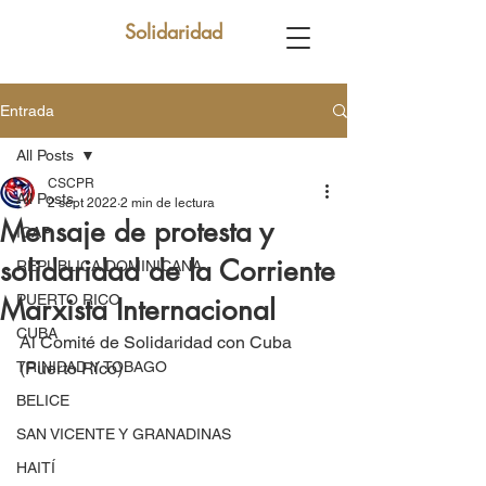
Solidaridad
Entrada
All Posts
CSCPR
All Posts
2 sept 2022
2 min de lectura
Mensaje de protesta y
ICAP
solidaridad de la Corriente
REPUBLICA DOMINICANA
PUERTO RICO
Marxista Internacional
CUBA
Al Comité de Solidaridad con Cuba 
TRINIDAD Y TOBAGO
(Puerto Rico)
BELICE
SAN VICENTE Y GRANADINAS
HAITÍ