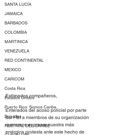
SANTA LUCÍA
JAMAICA
BARBADOS
COLOMBIA
MARTINICA
VENEZUELA
RED CONTINENTAL
MEXICO
CARICOM
Costa Rica
Estimados compañeros,
Estados Unidos
Puerto Rico: Somos Caribe
Enterados del acoso policial por parte 
Brigadas
del FBI a miembros de su organización 
queremos expresar nuestra más 
FESTIVAL DEL CARIBE
enérgica protesta ante este hecho de 