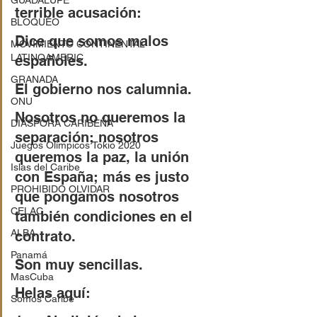
GUADALUPE
terrible acusación:
BLOQUEO
Dice que somos malos 
MOVIMIENTO CONTINENTAL
LATINOAMERIC
españoles.
GRANADA
El gobierno nos calumnia.
ONU
Nosotros no queremos la 
DIÁSPORA CARIBEÑA
separación; nosotros 
Juegos Olímpicos Tokio 2020
queremos la paz, la unión 
Islas del Caribe
con España; más es justo 
PROHIBIDO OLVIDAR
que pongamos nosotros 
CELAC
también condiciones en el 
ALBA
contrato.
Panamá
Son muy sencillas.
MasCuba
Helas aquí:
Somos Caribe