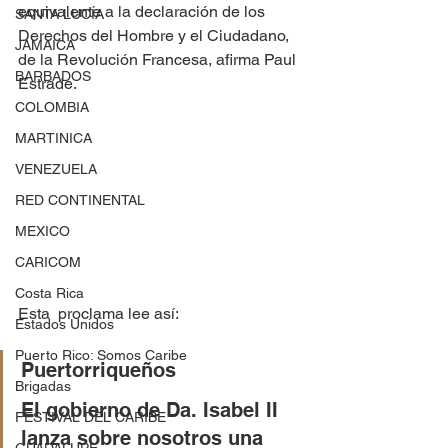
equivalente a la declaración de los 
SANTA LUCÍA
Derechos del Hombre y el Ciudadano, 
JAMAICA
de la Revolución Francesa, afirma Paul 
BARBADOS
Estrade.
COLOMBIA
MARTINICA
VENEZUELA
RED CONTINENTAL
MEXICO
CARICOM
Costa Rica
Esta  proclama lee así:
Estados Unidos
Puerto Rico: Somos Caribe
Puertorriqueños
Brigadas
El gobierno de Da. Isabel II 
FESTIVAL DEL CARIBE
lanza sobre nosotros una 