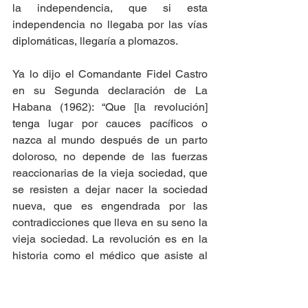
la independencia, que si esta 
independencia no llegaba por las vías 
diplomáticas, llegaría a plomazos.
Ya lo dijo el Comandante Fidel Castro 
en su Segunda declaración de La 
Habana (1962): “Que [la revolución] 
tenga lugar por cauces pacíficos o 
nazca al mundo después de un parto 
doloroso, no depende de las fuerzas 
reaccionarias de la vieja sociedad, que 
se resisten a dejar nacer la sociedad 
nueva, que es engendrada por las 
contradicciones que lleva en su seno la 
vieja sociedad. La revolución es en la 
historia como el médico que asiste al 
nacimiento de una nueva vida. No usa 
sin necesidad los aparatos de fuerza, 
pero los usa sin vacilaciones
cada vez 