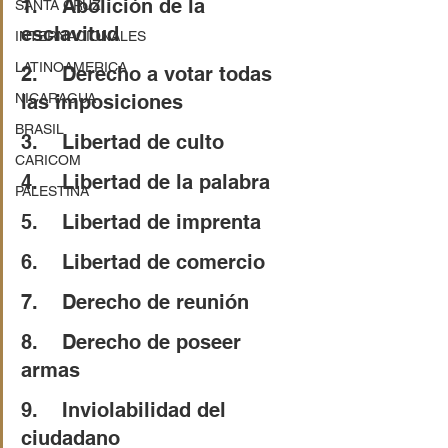
1.    Abolición de la 
SANTA CRUZ
esclavitud
INTERNACIONALES
LATINOAMERICA
2.    Derecho a votar todas 
NICARAGUA
las imposiciones
BRASIL
3.    Libertad de culto
CARICOM
4.    Libertad de la palabra
PALESTINA
5.    Libertad de imprenta
6.    Libertad de comercio
7.    Derecho de reunión
8.    Derecho de poseer 
armas
9.    Inviolabilidad del 
ciudadano