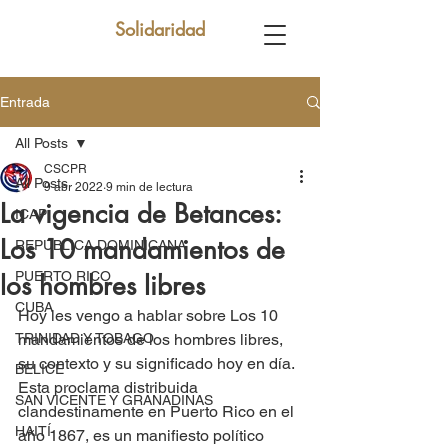
Solidaridad
Entrada
All Posts
CSCPR
All Posts
9 abr 2022
9 min de lectura
La vigencia de Betances:
ICAP
Los 10 mandamientos de
REPUBLICA DOMINICANA
PUERTO RICO
los hombres libres
CUBA
Hoy les vengo a hablar sobre Los 10 
TRINIDAD Y TOBAGO
mandamientos de los hombres libres, 
su contexto y su significado hoy en día. 
BELICE
Esta proclama distribuida 
SAN VICENTE Y GRANADINAS
clandestinamente en Puerto Rico en el 
HAITÍ
año 1867, es un manifiesto político 