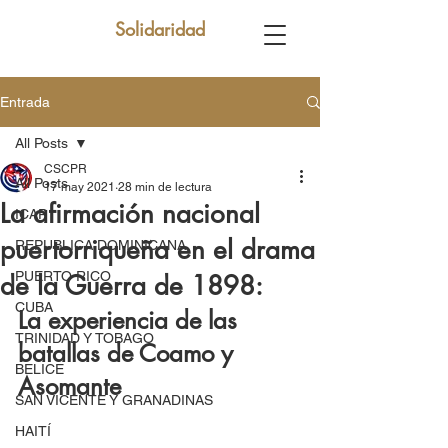
Solidaridad
Entrada
All Posts
CSCPR
All Posts
17 may 2021
28 min de lectura
La afirmación nacional
ICAP
puertorriqueña en el drama
REPUBLICA DOMINICANA
PUERTO RICO
de la Guerra de 1898:
CUBA
La experiencia de las 
TRINIDAD Y TOBAGO
batallas de Coamo y 
BELICE
Asomante
SAN VICENTE Y GRANADINAS
HAITÍ