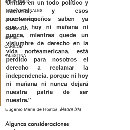
Unidas en un todo político y 
SANTA CRUZ
nacional, y esos 
INTERNACIONALES
puertorriqueños saben ya 
LATINOAMERICA
que ni hoy ni mañana ni 
NICARAGUA
nunca, mientras quede un 
BRASIL
vislumbre de derecho en la 
CARICOM
vida norteamericana, está 
PALESTINA
perdido para nosotros el 
derecho a reclamar la 
independencia, porque ni hoy 
ni mañana ni nunca dejará 
nuestra patria de ser 
nuestra.”
Eugenio María de Hostos, 
Madre Isla
Algunas consideraciones 