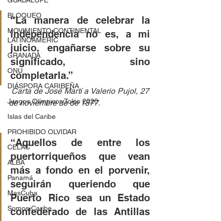
GUADALUPE
BLOQUEO
“La manera de celebrar la 
MOVIMIENTO CONTINENTAL
independencia no es, a mi 
LATINOAMERIC
juicio, engañarse sobre su 
GRANADA
significado, sino 
ONU
completarla.” 
DIÁSPORA CARIBEÑA
 Carta de José Martí a Valerio Pujol, 27 
Juegos Olímpicos Tokio 2020
de noviembre de de 1877.
Islas del Caribe
PROHIBIDO OLVIDAR
“Aquellos de entre los 
CELAC
puertorriqueños que vean 
ALBA
más a fondo en el porvenir, 
Panamá
seguirán queriendo que 
MasCuba
Puerto Rico sea un Estado 
Somos Caribe
confederado de las Antillas 