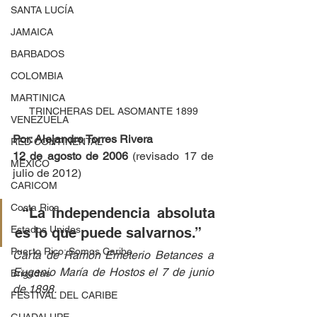
SANTA LUCÍA
JAMAICA
BARBADOS
COLOMBIA
MARTINICA
TRINCHERAS DEL ASOMANTE 1899
VENEZUELA
Por: Alejandro Torres Rivera
RED CONTINENTAL
12 de agosto de 2006
 (revisado 17 de 
MEXICO
julio de 2012)
CARICOM
Costa Rica
 “La independencia absoluta 
Estados Unidos
es lo que puede salvarnos.”
Puerto Rico: Somos Caribe
Carta de Ramón Emeterio Betances a 
Eugenio María de Hostos el 7 de junio 
Brigadas
de 1898.
FESTIVAL DEL CARIBE