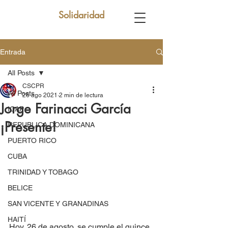
Solidaridad
Entrada
All Posts
CSCPR
All Posts
26 ago 2021
2 min de lectura
Jorge Farinacci García
ICAP
¡Presente!
REPUBLICA DOMINICANA
PUERTO RICO
CUBA
TRINIDAD Y TOBAGO
BELICE
SAN VICENTE Y GRANADINAS
HAITÍ
Hoy, 26 de agosto, se cumple el quince 