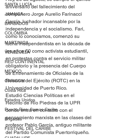
SANTA LUCÍA
aniversario del fallecimiento del 
compañero Jorge Aurelio Farinacci 
JAMAICA
García, luchador incansable por la 
BARBADOS
independencia y el socialismo.  Fari, 
COLOMBIA
como lo conocíamos, comenzó su 
MARTINICA
lucha independentista en la década de 
los años 60 como activista estudiantil, 
VENEZUELA
en protestas contra el servicio militar 
RED CONTINENTAL
obligatorio y la presencia del Cuerpo 
MEXICO
de Entrenamiento de Oficiales de la 
Reserva del Ejército (ROTC) en la 
CARICOM
Universidad de Puerto Rico.
Costa Rica
Estudió Ciencias Políticas en el 
Estados Unidos
Recinto de Río Piedras de la UPR 
Puerto Rico: Somos Caribe
donde entra en contacto con el 
pensamiento marxista en las clases del 
Brigadas
profesor Pablo García, antiguo militante 
FESTIVAL DEL CARIBE
del Partido Comunista Puertorriqueño. 