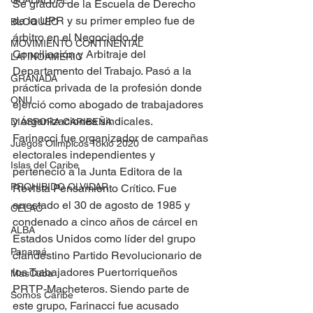
GUADALUPE
Se graduó de la Escuela de Derecho 
de la UPR y su primer empleo fue de 
BLOQUEO
árbitro en el Negociado de 
MOVIMIENTO CONTINENTAL
Conciliación y Arbitraje del 
LATINOAMERIC
Departamento del Trabajo. Pasó a la 
GRANADA
práctica privada de la profesión donde 
ONU
ejerció como abogado de trabajadores 
y organizaciones sindicales.
DIÁSPORA CARIBEÑA
Farinacci fue organizador de campañas 
Juegos Olímpicos Tokio 2020
electorales independientes y 
Islas del Caribe
perteneció a la Junta Editora de la 
PROHIBIDO OLVIDAR
Revista Pensamiento Crítico. Fue 
arrestado el 30 de agosto de 1985 y 
CELAC
condenado a cinco años de cárcel en 
ALBA
Estados Unidos como líder del grupo 
Panamá
clandestino Partido Revolucionario de 
los Trabajadores Puertorriqueños 
MasCuba
PRTP-Macheteros. Siendo parte de 
Somos Caribe
este grupo, Farinacci fue acusado 