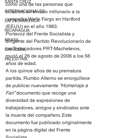
SANTA CRUZ
como una de las personas que 
INTERNACIONALES
colaboró en el robo millonario a la 
compañía Wells Fargo en Hartford 
LATINOAMERICA
(EEUU) en el año 1983.
NICARAGUA
Portavoz del Frente Socialista y 
BRASIL
dirigente del Partido Revolucionario de 
los Trabajadores PRT-Macheteros, 
CARICOM
murió el 26 de agosto de 2006 a los 56 
PALESTINA
años de edad.
A los quince años de su prematura 
partida, Rumbo Alterno se enorgullece 
de publicar nuevamente 
“Homenaje a 
Fari” 
documento que recoge una 
diversidad de expresiones de 
trabajadores, amigos y sindicatos ante 
la muerte del compañero. Este 
documento fue publicado originalmente 
en la página digital del Frente 
Socialista.