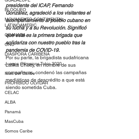
GUADALUPE
presidente del ICAP, Fernando 
BLOQUEO
González, agradeció a los visitantes el 
MOVIMIENTO CONTINENTAL
acompañamiento al pueblo cubano en 
LATINOAMERIC
su lucha y a su Revolución. Significó 
GRANADA
que esta es la primera brigada que 
solidariza con nuestro pueblo tras la 
ONU
pandemia de COVID-19.
DIÁSPORA CARIBEÑA
Por su parte, la brigadista sudafricana 
Juegos Olímpicos Tokio 2020
Lafika Chetty, en nombre de sus 
compañeros, condenó las campañas 
Islas del Caribe
mediáticas de descrédito a que está 
PROHIBIDO OLVIDAR
siendo sometida Cuba.
CELAC
ALBA
Panamá
MasCuba
Somos Caribe