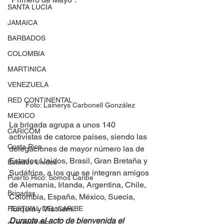
SANTA LUCÍA
JAMAICA
BARBADOS
COLOMBIA
MARTINICA
VENEZUELA
RED CONTINENTAL
Foto: Lainerys Carbonell González
MEXICO
La brigada agrupa a unos 140 
CARICOM
activistas de catorce países, siendo las 
Costa Rica
delegaciones de mayor número las de 
Estados Unidos, Brasil, Gran Bretaña y 
Estados Unidos
Sudáfrica, a los que se integran amigos 
Puerto Rico: Somos Caribe
de Alemania, Irlanda, Argentina, Chile, 
Brigadas
Colombia, España, México, Suecia, 
Turquía y Vietnam.
FESTIVAL DEL CARIBE
Durante el acto de bienvenida el 