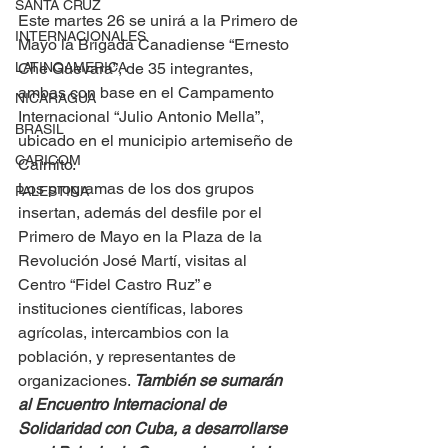
SANTA CRUZ
Este martes 26 se unirá a la Primero de 
INTERNACIONALES
Mayo la Brigada Canadiense “Ernesto 
LATINOAMERICA
Che Guevara”, de 35 integrantes, 
ambas con base en el Campamento 
NICARAGUA
Internacional “Julio Antonio Mella”, 
BRASIL
ubicado en el municipio artemiseño de 
CARICOM
Caimito.
Los programas de los dos grupos 
PALESTINA
insertan, además del desfile por el 
Primero de Mayo en la Plaza de la 
Revolución José Martí, visitas al 
Centro “Fidel Castro Ruz” e 
instituciones científicas, labores 
agrícolas, intercambios con la 
población, y representantes de 
organizaciones. 
También se sumarán 
al Encuentro Internacional de 
Solidaridad con Cuba, a desarrollarse 