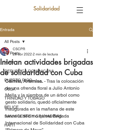
Solidaridad
Entrada
All Posts
CSCPR
All Posts
28 abr 2022
2 min de lectura
Inician actividades brigadas
ICAP
de solidaridad con Cuba
REPUBLICA DOMINICANA
PUERTO RICO
Caimito, Artemisa.
 - Tras la colocación 
de una ofrenda floral a Julio Antonio 
CUBA
Mella y la siembra de un árbol como 
TRINIDAD Y TOBAGO
gesto solidario, quedó oficialmente 
BELICE
inaugurada en la mañana de este 
lunes la décimo quinta Brigada 
SAN VICENTE Y GRANADINAS
Internacional de Solidaridad con Cuba 
HAITÍ
“Primero de Mayo”.