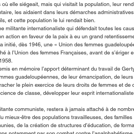
ù elle siégeait, mais qui visitait la population, leur ren
taire, les aidaient dans leurs démarches administratives,
s, et cette population le lui rendait bien.
on action en faveur de la paix à eu un grand retentisse
 a initié, dès 1946, une « Union des femmes guadeloupé
aché à l’Union des femmes Françaises, avant de s’ériger e
1958.  
remis en mémoire l’apport déterminant du travail de Gert
femmes guadeloupéennes, de leur émancipation, de leurs 
acher le plein exercice de leurs droits de femmes et de 
cience de classe, développer leur esprit internationaliste e
itante communiste, restera à jamais attaché à de nombr
 du mieux-être des populations travailleuses, des familles 
ies, de la création de structures d’éducation, de forma
ps notamment par son combat contre l’analphabétisme,