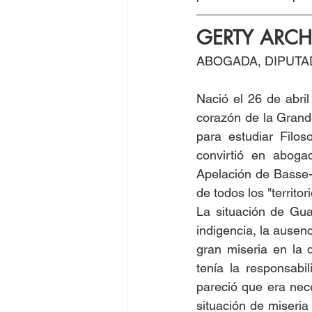
GERTY ARCH
ABOGADA, DIPUTA
Nació el 26 de abri
corazón de la Grande
para estudiar Filos
convirtió en aboga
Apelación de Basse-
de todos los "territo
La situación de Gua
indigencia, la ausen
gran miseria en la 
tenía la responsabi
pareció que era nece
situación de miseria