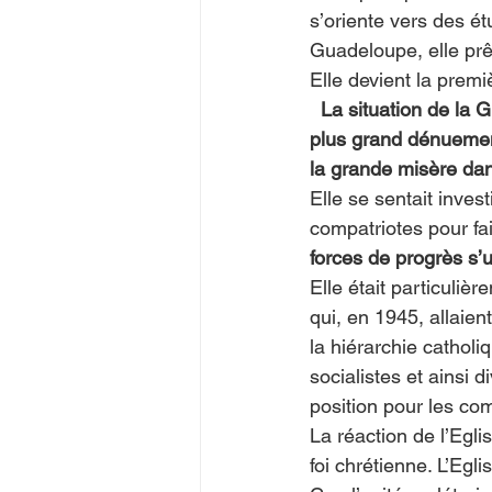
s’oriente vers des ét
Guadeloupe, elle pr
Elle devient la prem
La situation de la 
plus grand dénuement
la grande misère dans
Elle se sentait inves
compatriotes pour fai
forces de progrès s’u
Elle était particuli
qui, en 1945, allaien
la hiérarchie catholi
socialistes et ainsi d
position pour les co
La réaction de l’Eglis
foi chrétienne. L’Egl