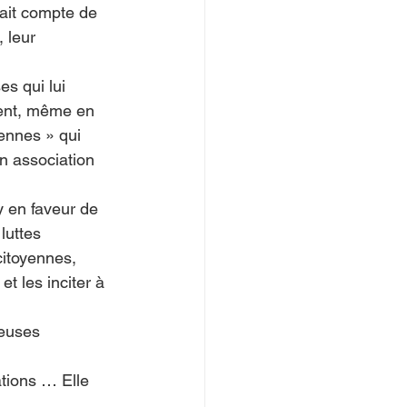
dait compte de 
 leur 
ment, même en 
ennes » qui 
n association 
y en faveur de 
luttes 
citoyennes, 
t les inciter à 
euses 
tions … Elle 
 