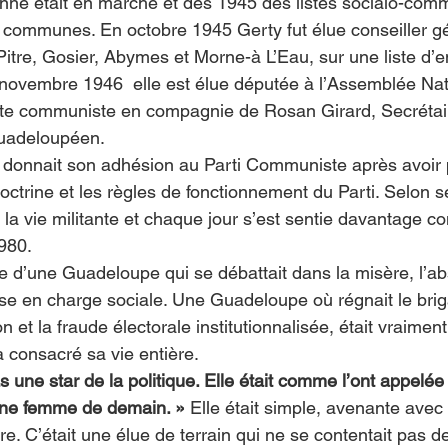
ienne était en marche et dès 1945 des listes socialo-comm
 communes. En octobre 1945 Gerty fut élue conseiller g
Pitre, Gosier, Abymes et Morne-à L’Eau, sur une liste d’e
 novembre 1946  elle est élue députée à l’Assemblée Nat
iste communiste en compagnie de Rosan Girard, Secrétai
uadeloupéen.
 donnait son adhésion au Parti Communiste après avoir p
 doctrine et les règles de fonctionnement du Parti. Selon 
a à la vie militante et chaque jour s’est sentie davantage 
980.
ue d’une Guadeloupe qui se débattait dans la misère, l’a
rise en charge sociale. Une Guadeloupe où régnait le bri
ion et la fraude électorale institutionnalisée, était vraiment
 a consacré sa vie entière.
s une star de la politique. Elle était comme l’ont appelé
une femme de demain. »
 Elle était simple, avenante avec
re. C’était une élue de terrain qui ne se contentait pas de