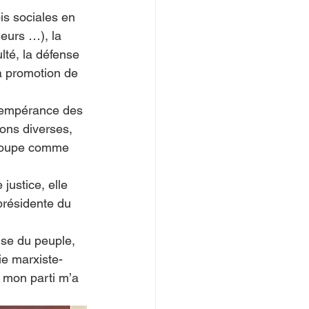
is sociales en 
leurs …), la 
ulté, la défense 
la promotion de 
 tempérance des 
ions diverses, 
eloupe comme 
justice, elle 
 présidente du 
use du peuple, 
ie marxiste-
« mon parti m’a 