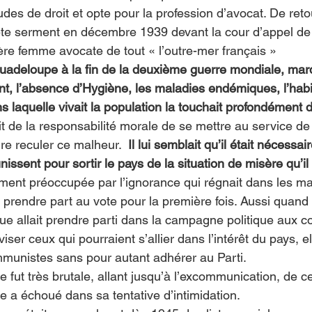
udes de droit et opte pour la profession d’avocat. De reto
ête serment en décembre 1939 devant la cour d’appel de
ière femme avocate de tout « l’outre-mer français »
Guadeloupe à la fin de la deuxième guerre mondiale, mar
, l’absence d’Hygiène, les maladies endémiques, l’habit
 laquelle vivait la population la touchait profondément d
tit de la responsabilité morale de se mettre au service de
re reculer ce malheur.  
Il lui semblait qu’il était nécessai
nissent pour sortir le pays de la situation de misère qu’il
èrement préoccupée par l’ignorance qui régnait dans les m
t prendre part au vote pour la première fois. Aussi quand 
que allait prendre parti dans la campagne politique aux c
iviser ceux qui pourraient s’allier dans l’intérêt du pays, el
mmunistes sans pour autant adhérer au Parti. 
e fut très brutale, allant jusqu’à l’excommunication, de cel
ise a échoué dans sa tentative d’intimidation.