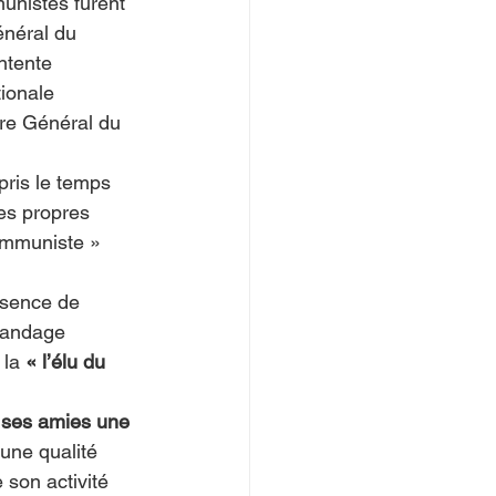
unistes furent 
énéral du 
ntente 
ionale 
re Général du 
ris le temps 
ses propres 
communiste » 
bsence de 
gandage 
 la 
« l’élu du 
e ses amies une 
 une qualité 
 son activité 