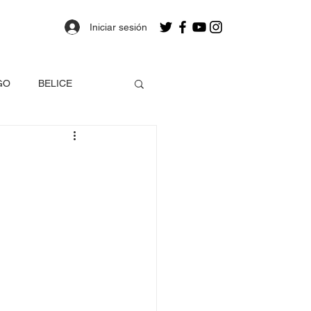
Iniciar sesión
GO
BELICE
OLOMBIA
a
Estados Unidos
EO