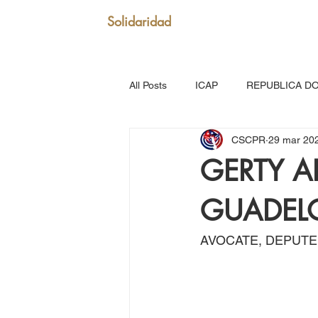
Solidaridad
All Posts
ICAP
REPUBLICA D
CSCPR
29 mar 20
SAN VICENTE Y GRANADINAS
GERTY A
GUADEL
MARTINICA
VENEZUELA
AVOCATE, DEPUTE
Puerto Rico: Somos Caribe
Br
MOVIMIENTO CONTINENTAL LAT