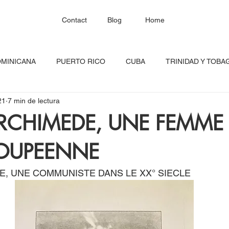
Contact
Blog
Home
OMINICANA
PUERTO RICO
CUBA
TRINIDAD Y TOBA
21
7 min de lectura
HAITÍ
SANTA LUCÍA
JAMAICA
BARBADOS
C
RCHIMEDE, UNE FEMME
OUPEENNE
RED CONTINENTAL
MEXICO
CARICOM
Costa Ric
E, UNE COMMUNISTE DANS LE XX° SIECLE
igadas
FESTIVAL DEL CARIBE
GUADALUPE
BLOQU
INOAMERIC
GRANADA
ONU
DIÁSPORA CARIBEÑA