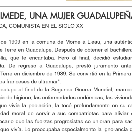
IMEDE, UNA MUJER GUADALUPEÑ
DA, COMUNISTA EN EL SIGLO XX
l de 1909 en la comuna de Morne à L'eau, una auténtic
 Terre en Guadalupe. Después de obtener el bachillerato
ofía, que le encantaba. Pero al final, decidió estudia
da. De regreso a Guadalupe, prestó juramento ante 
Terre en diciembre de 1939. Se convirtió en la Primera
rios franceses de ultramar".
dalupe al final de la Segunda Guerra Mundial, marcad
cia de higiene, las enfermedades endémicas, las viviendas
que vivía la población, la tocó profundamente en su ca
lidad moral de servir a sus compatriotas para aliviar 
sario que las fuerzas progresistas se unieran para saca
 que vivía. Le preocupaba especialmente la ignorancia 