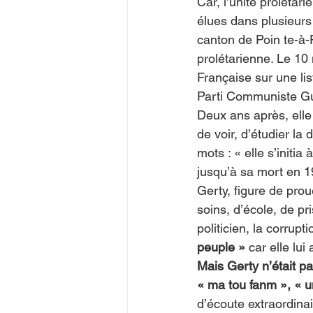
Car, l’unité prolétar
élues dans plusieurs
canton de Poin te-à-
prolétarienne. Le 10
Française sur une l
Parti Communiste G
Deux ans après, elle
de voir, d’étudier la
mots : « elle s’initi
jusqu’à sa mort en 1
Gerty, figure de pro
soins, d’école, de p
politicien, la corrupt
peuple »
 car elle lui
Mais Gerty n’était pa
« ma tou fanm », « 
d’écoute extraordinai