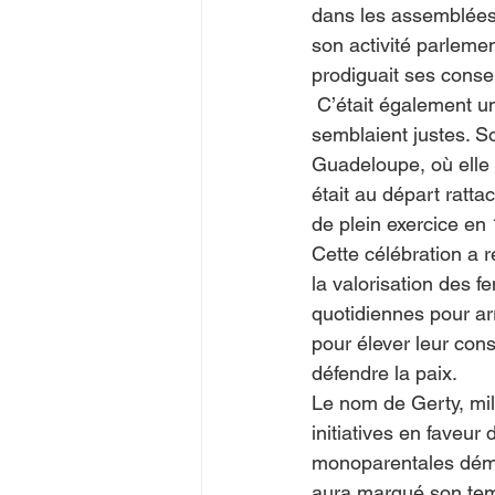
dans les assemblées o
son activité parlemen
prodiguait ses conseil
 C’était également une militante internationaliste qui défendait toutes les causes qui lui 
semblaient justes. S
Guadeloupe, où elle
était au départ ratt
de plein exercice en 
Cette célébration a 
la valorisation des 
quotidiennes pour arr
pour élever leur cons
défendre la paix.
Le nom de Gerty, mil
initiatives en faveur
monoparentales démun
aura marqué son tem