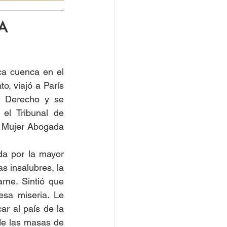
A
a cuenca en el 
, viajó a París 
r Derecho y se 
el Tribunal de 
 Mujer Abogada 
a por la mayor 
 insalubres, la 
rne. Sintió que 
esa miseria. Le 
r al país de la 
de las masas de 