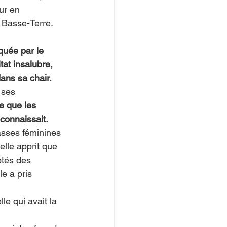
ur en 
 Basse-Terre. 
quée par le 
at insalubre, 
ans sa chair.
 ses 
re que les 
 connaissait.
asses féminines 
elle apprit que 
otés des 
le a pris 
le qui avait la 