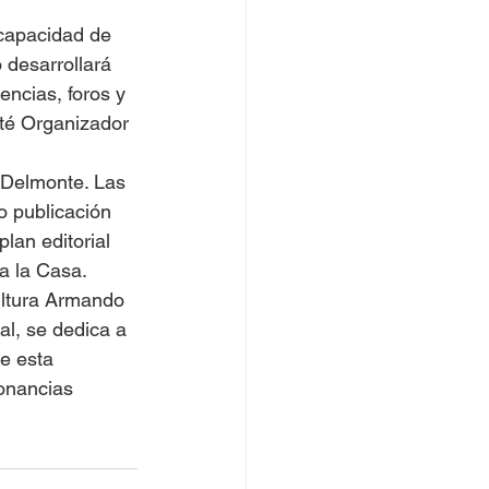
 capacidad de 
 desarrollará 
ncias, foros y 
té Organizador 
 Delmonte. Las 
o publicación 
lan editorial 
za la Casa.
ultura Armando 
al, se dedica a 
e esta 
onancias 