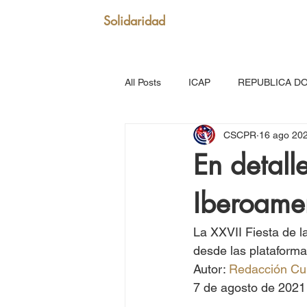
Solidaridad
All Posts
ICAP
REPUBLICA D
CSCPR
16 ago 20
SAN VICENTE Y GRANADINAS
En detalle
Iberoame
MARTINICA
VENEZUELA
La XXVII Fiesta de l
Puerto Rico: Somos Caribe
Br
desde las plataforma
Autor: 
Redacción Cul
7 de agosto de 2021
MOVIMIENTO CONTINENTAL LAT