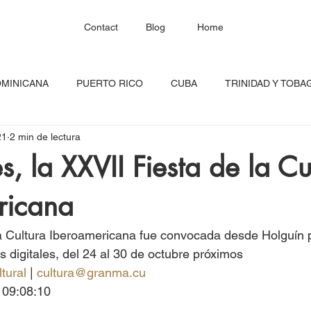
Contact
Blog
Home
OMINICANA
PUERTO RICO
CUBA
TRINIDAD Y TOBA
21
2 min de lectura
HAITÍ
SANTA LUCÍA
JAMAICA
BARBADOS
C
s, la XXVII Fiesta de la Cu
ricana
RED CONTINENTAL
MEXICO
CARICOM
Costa Ric
a Cultura Iberoamericana fue convocada desde Holguín p
igadas
FESTIVAL DEL CARIBE
GUADALUPE
BLOQU
s digitales, del 24 al 30 de octubre próximos
tural
 | 
cultura@granma.cu
 09:08:10
INOAMERIC
GRANADA
ONU
DIÁSPORA CARIBEÑA