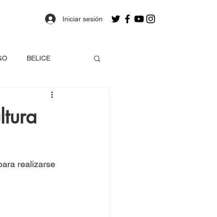
Iniciar sesión
GO
BELICE
OLOMBIA
ltura
a
Estados Unidos
ara realizarse 
EO