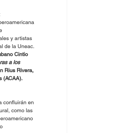
t
 Iberoamericana 
e 
les y artistas 
tal de la Uneac.
ubano Cintio 
ras a los 
n Rius Rivera, 
s (ACAA). 
 confluirán en 
ural, como las 
Iberoamericano 
o 