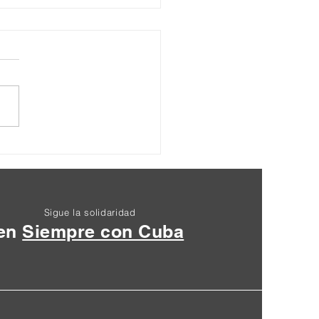
ración Final XIII
entro Nacional
zuela 2024
Sigue la solidaridad
en
Siempre con Cuba