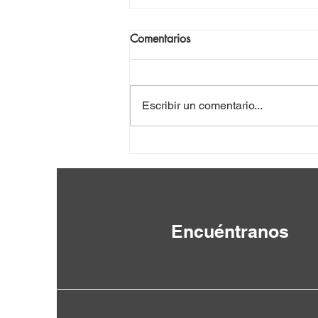
Comentarios
Escribir un comentario...
VIII Seminario Internacional
por la Paz y la Abolición de
las Bases Militares Extranjeras
Encuéntranos