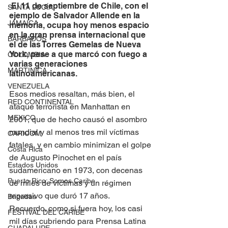
 El 11 de septiembre de Chile, con el 
SANTA LUCÍA
ejemplo de Salvador Allende en la 
JAMAICA
memoria, ocupa hoy menos espacio 
en la gran prensa internacional que 
BARBADOS
el de las Torres Gemelas de Nueva 
York, pese a que marcó con fuego a 
COLOMBIA
varias generaciones 
MARTINICA
latinoamericanas.
VENEZUELA
Esos medios resaltan, más bien, el 
RED CONTINENTAL
ataque terrorista en Manhattan en 
MEXICO
2001, que de hecho causó el asombro 
mundial y al menos tres mil víctimas 
CARICOM
fatales, y en cambio minimizan el golpe 
Costa Rica
de Augusto Pinochet en el país 
Estados Unidos
sudamericano en 1973, con decenas 
Puerto Rico: Somos Caribe
de miles de víctimas y un régimen 
represivo que duró 17 años.
Brigadas
Recuerdo, como si fuera hoy, los casi 
FESTIVAL DEL CARIBE
mil días cubriendo para Prensa Latina 