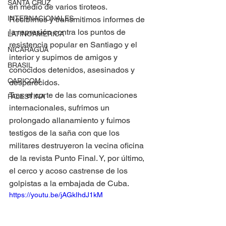
SANTA CRUZ
en medio de varios tiroteos.
INTERNACIONALES
Recibimos y transmitimos informes de 
la represión contra los puntos de 
LATINOAMERICA
resistencia popular en Santiago y el 
NICARAGUA
interior y supimos de amigos y 
BRASIL
conocidos detenidos, asesinados y 
CARICOM
desparecidos.
Tras el corte de las comunicaciones 
PALESTINA
internacionales, sufrimos un 
prolongado allanamiento y fuimos 
testigos de la saña con que los 
militares destruyeron la vecina oficina 
de la revista Punto Final. Y, por último, 
el cerco y acoso castrense de los 
golpistas a la embajada de Cuba.
https://youtu.be/jAGkIhdJ1kM