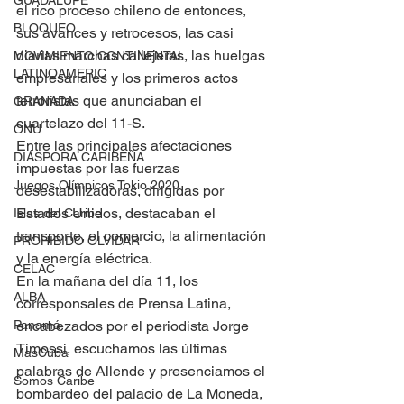
GUADALUPE
el rico proceso chileno de entonces, 
BLOQUEO
sus avances y retrocesos, las casi 
diarias marchas callejeras, las huelgas 
MOVIMIENTO CONTINENTAL
LATINOAMERIC
empresariales y los primeros actos 
terroristas que anunciaban el 
GRANADA
cuartelazo del 11-S.
ONU
Entre las principales afectaciones 
DIÁSPORA CARIBEÑA
impuestas por las fuerzas 
Juegos Olímpicos Tokio 2020
desestabilizadoras, dirigidas por 
Estados Unidos, destacaban el 
Islas del Caribe
transporte, el comercio, la alimentación 
PROHIBIDO OLVIDAR
y la energía eléctrica.
CELAC
En la mañana del día 11, los 
ALBA
corresponsales de Prensa Latina, 
encabezados por el periodista Jorge 
Panamá
Timossi, escuchamos las últimas 
MasCuba
palabras de Allende y presenciamos el 
Somos Caribe
bombardeo del palacio de La Moneda, 