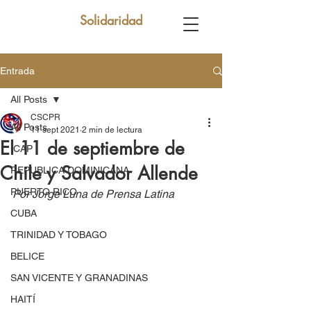
Solidaridad
Entrada
All Posts
CSCPR
All Posts
11 sept 2021
2 min de lectura
El 11 de septiembre de
ICAP
Chile y Salvador Allende
REPUBLICA DOMINICANA
PUERTO RICO
Por Jorge Luna de Prensa Latina
CUBA
TRINIDAD Y TOBAGO
BELICE
SAN VICENTE Y GRANADINAS
HAITÍ