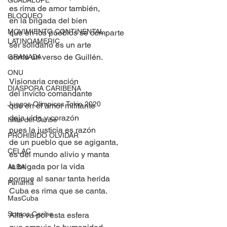
GUADALUPE
es rima de amor también,
BLOQUEO
en la brigada del bien
MOVIMIENTO CONTINENTAL
que en los pueblos se comparte
LATINOAMERIC
ser solidario es un arte
como un verso de Guillén.
GRANADA
ONU
Visionaria creación
DIÁSPORA CARIBEÑA
del invicto comandante
Juegos Olímpicos Tokio 2020
que en el amor militante
deja vida y corazón
Islas del Caribe
pues la justicia es razón 
PROHIBIDO OLVIDAR
de un pueblo que se agiganta,
CELAC
es del mundo alivio y manta
la brigada por la vida
ALBA
porque al sanar tanta herida
Panamá
Cuba es rima que se canta.
MasCuba
Somos Caribe
Allá va por esta esfera