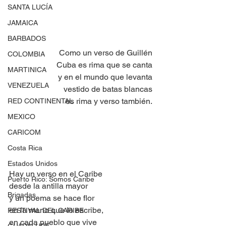
SANTA LUCÍA
JAMAICA
BARBADOS
Como un verso de Guillén
COLOMBIA
Cuba es rima que se canta
MARTINICA
y en el mundo que levanta
VENEZUELA
vestido de batas blancas
es rima y verso también.
RED CONTINENTAL
MEXICO
CARICOM
Costa Rica
Estados Unidos
Hay un verso en el Caribe
Puerto Rico: Somos Caribe
desde la antilla mayor
Brigadas
y un poema se hace flor
en la mano que lo escribe, 
FESTIVAL DEL CARIBE
en cada pueblo que vive