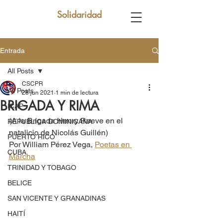
Solidaridad
Entrada
All Posts
CSCPR
All Posts
28 jun 2021
1 min de lectura
BRIGADA Y RIMA
ICAP
(A la Brigada Henry Reeve en el 
REPUBLICA DOMINICANA
natalicio de Nicolás Guillén)
PUERTO RICO
Por William Pérez Vega, 
Poetas en 
CUBA
Marcha
TRINIDAD Y TOBAGO
BELICE
SAN VICENTE Y GRANADINAS
HAITÍ