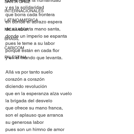
que empuja la humanidad
SANTA CRUZ
y es la solidaridad
INTERNACIONALES
que borra cada frontera 
LATINOAMERICA
en donde el abrazo espera
de su abierta mano santa,
NICARAGUA
donde un imperio se espanta
BRASIL
pues le teme a su labor
CARICOM
porque están en cada flor
PALESTINA
y en el mundo que levanta.
Allá va por tanto suelo
corazón a corazón
diciendo revolución
que en la esperanza alza vuelo
la brigada del desvelo
que ofrece su mano franca,
son el aplauso que arranca
su generosa labor
pues son un himno de amor