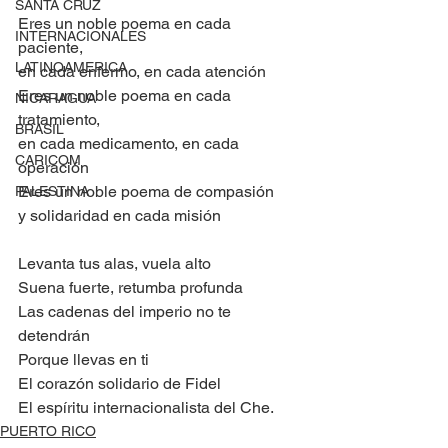
SANTA CRUZ
Eres un noble poema en cada 
INTERNACIONALES
paciente, 
LATINOAMERICA
en cada enfermo, en cada atención
Eres un noble poema en cada 
NICARAGUA
tratamiento, 
BRASIL
en cada medicamento, en cada 
CARICOM
operación
Eres un noble poema de compasión 
PALESTINA
y solidaridad en cada misión
Levanta tus alas, vuela alto
Suena fuerte, retumba profunda
Las cadenas del imperio no te 
detendrán 
Porque llevas en ti 
El corazón solidario de Fidel
El espíritu internacionalista del Che.
PUERTO RICO