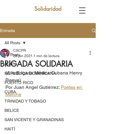
Solidaridad
Entrada
All Posts
CSCPR
All Posts
28 jun 2021
1 min de lectura
BRIGADA SOLIDARIA
ICAP
(A la Brigada Médica Cubana Henry 
REPUBLICA DOMINICANA
Reeve)
PUERTO RICO
Por Juan Angel Gutiérrez; 
Poetas en 
CUBA
Marcha
TRINIDAD Y TOBAGO
BELICE
SAN VICENTE Y GRANADINAS
HAITÍ