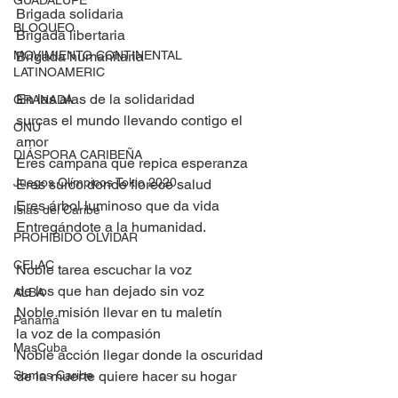
GUADALUPE
Brigada solidaria
BLOQUEO
Brigada libertaria
MOVIMIENTO CONTINENTAL
Brigada humanitaria
LATINOAMERIC
En las alas de la solidaridad 
GRANADA
surcas el mundo llevando contigo el 
ONU
amor
DIÁSPORA CARIBEÑA
Eres campana que repica esperanza
Juegos Olímpicos Tokio 2020
Eres surco donde florece salud
Eres árbol luminoso que da vida
Islas del Caribe
Entregándote a la humanidad.
PROHIBIDO OLVIDAR
CELAC
Noble tarea escuchar la voz 
de los que han dejado sin voz
ALBA
Noble misión llevar en tu maletín 
Panamá
la voz de la compasión
MasCuba
Noble acción llegar donde la oscuridad 
Somos Caribe
de la muerte quiere hacer su hogar