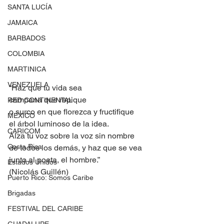
SANTA LUCÍA
JAMAICA
BARBADOS
COLOMBIA
MARTINICA
VENEZUELA
“Haz que tu vida sea
campana que repique
RED CONTINENTAL
o surco en que florezca y fructifique
MEXICO
el árbol luminoso de la idea.
CARICOM
Alza tu voz sobre la voz sin nombre
Costa Rica
de todos los demás, y haz que se vea
junto al poeta, el hombre.”
Estados Unidos
(Nicolás Guillén)
Puerto Rico: Somos Caribe
Brigadas
FESTIVAL DEL CARIBE