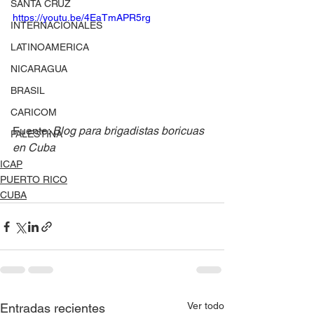
SANTA CRUZ
https://youtu.be/4EaTmAPR5rg
INTERNACIONALES
LATINOAMERICA
NICARAGUA
BRASIL
CARICOM
Fuente: 
Blog para brigadistas boricuas 
PALESTINA
en Cuba
ICAP
PUERTO RICO
CUBA
Ver todo
Entradas recientes