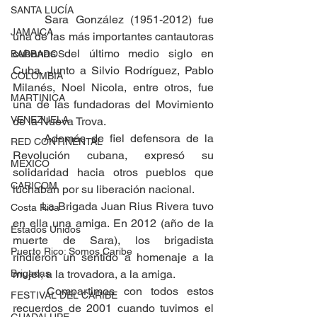
SANTA LUCÍA
	Sara González (1951-2012) fue 
JAMAICA
una de las más importantes cantautoras 
cubanas del último medio siglo en 
BARBADOS
Cuba. Junto a Silvio Rodríguez, Pablo 
COLOMBIA
Milanés, Noel Nicola, entre otros, fue 
MARTINICA
una de las fundadoras del Movimiento 
VENEZUELA
de la Nueva Trova.
	Además de fiel defensora de la 
RED CONTINENTAL
Revolución cubana, expresó su 
MEXICO
solidaridad hacia otros pueblos que 
CARICOM
luchaban por su liberación nacional.
	La Brigada Juan Rius Rivera tuvo 
Costa Rica
en ella una amiga. En 2012 (año de la 
Estados Unidos
muerte de Sara), los brigadista 
Puerto Rico: Somos Caribe
rindieron un sentido a homenaje a la 
mujer, a la trovadora, a la amiga.
Brigadas
	Compartimos con todos estos 
FESTIVAL DEL CARIBE
recuerdos de 2001 cuando tuvimos el 