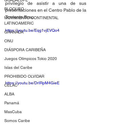
GUADALUPE
privilegio de asistir a una de sus 
BLOQUEO
presentaciones en el Centro Pablo de la 
Torriente Brau.
MOVIMIENTO CONTINENTAL
LATINOAMERIC
https://youtu.be/Eqg1vjEVQo4
GRANADA
ONU
DIÁSPORA CARIBEÑA
Juegos Olímpicos Tokio 2020
Islas del Caribe
PROHIBIDO OLVIDAR
https://youtu.be/DrIRpM4GieE
CELAC
ALBA
Panamá
MasCuba
Somos Caribe