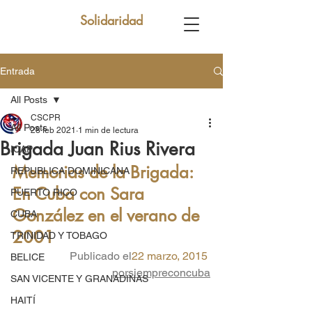
Solidaridad
Entrada
All Posts
CSCPR
All Posts
28 feb 2021
1 min de lectura
Brigada Juan Rius Rivera
ICAP
Memorias de la Brigada: 
REPUBLICA DOMINICANA
En Cuba con Sara 
PUERTO RICO
González en el verano de 
CUBA
2001
TRINIDAD Y TOBAGO
Publicado el
22 marzo, 2015
BELICE
porsiempreconcuba
SAN VICENTE Y GRANADINAS
HAITÍ