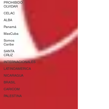
PROHIBIDO
OLVIDAR
CELAC
ALBA
Panamá
MasCuba
Somos
Caribe
SANTA
CRUZ
INTERNACIONALES
LATINOAMERICA
NICARAGUA
BRASIL
CARICOM
PALESTINA