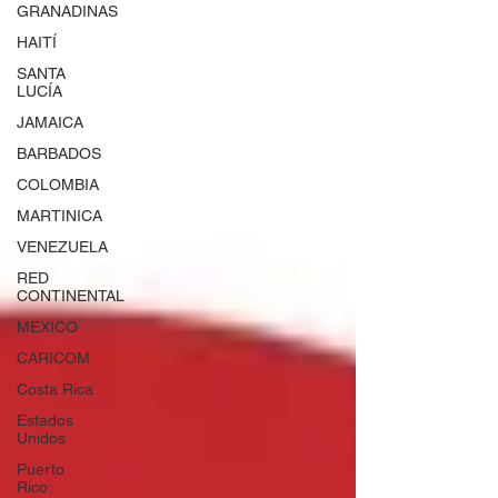
GRANADINAS
HAITÍ
SANTA
LUCÍA
JAMAICA
BARBADOS
COLOMBIA
MARTINICA
VENEZUELA
RED
CONTINENTAL
MEXICO
CARICOM
Costa Rica
Estados
Unidos
Puerto
Rico: