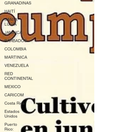
GRANADINAS
HAITÍ
SANTA
LUCÍA
JAMAICA
BARBADOS
COLOMBIA
MARTINICA
VENEZUELA
RED
CONTINENTAL
MEXICO
CARICOM
Costa Rica
Estados
Unidos
Puerto
Rico: