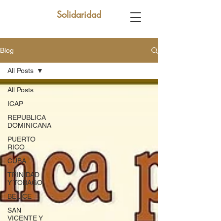
Solidaridad
Blog
All Posts
All Posts
ICAP
REPUBLICA
DOMINICANA
PUERTO
RICO
CUBA
TRINIDAD
Y TOBAGO
BELICE
SAN
VICENTE Y