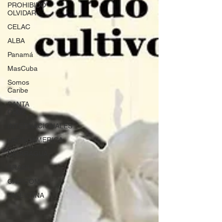
PROHIBIDO
OLVIDAR
CELAC
ALBA
Panamá
MasCuba
Somos
Caribe
SANTA
CRUZ
INTERNACIONALES
LATINOAMERICA
NICARAGUA
BRASIL
CARICOM
PALESTINA