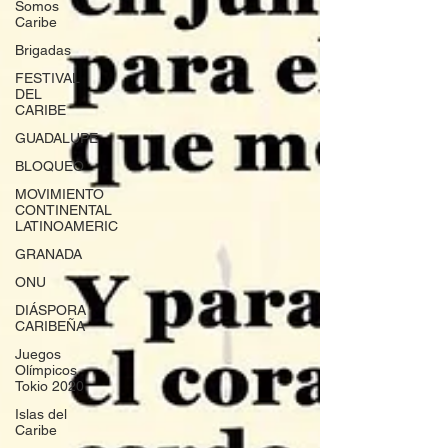
Somos
Caribe
Brigadas
FESTIVAL
DEL
CARIBE
GUADALUPE
BLOQUEO
MOVIMIENTO
CONTINENTAL
LATINOAMERIC
GRANADA
ONU
DIÁSPORA
CARIBEÑA
Juegos
Olímpicos
Tokio 2020
Islas del
Caribe