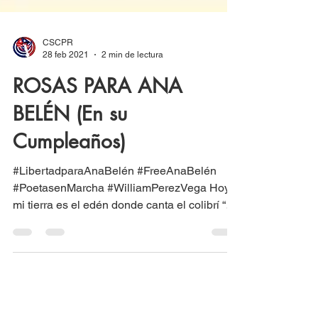
CSCPR
28 feb 2021
2 min de lectura
ROSAS PARA ANA
BELÉN (En su
Cumpleaños)
#LibertadparaAnaBelén #FreeAnaBelén
#PoetasenMarcha #WilliamPerezVega Hoy
mi tierra es el edén donde canta el colibrí “el
mundo un solo...