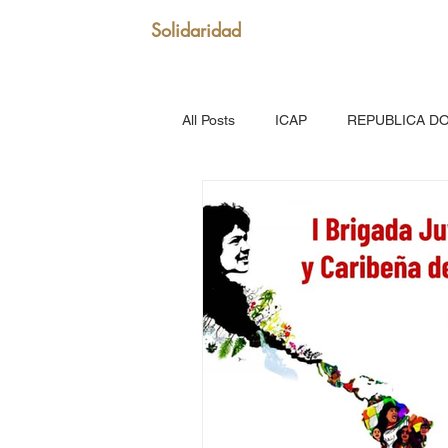
Solidaridad
All Posts
ICAP
REPUBLICA D
SAN VICENTE Y GRANADINAS
MARTINICA
VENEZUELA
Puerto Rico: Somos Caribe
Br
MOVIMIENTO CONTINENTAL LAT