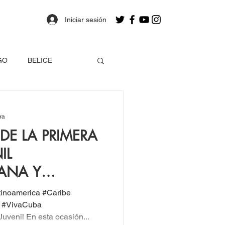
Iniciar sesión
GO
BELICE
OLOMBIA
ra
DE LA PRIMERA
a
Estados Unidos
IL
ANA Y
EO
SOLIDARIDAD
tinoamerica #Caribe
o #VivaCuba
venil En esta ocasión...