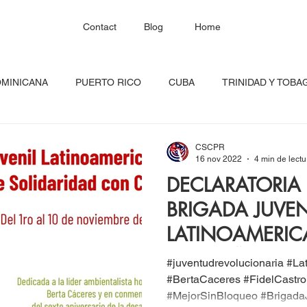
Contact
Blog
Home
OMINICANA
PUERTO RICO
CUBA
TRINIDAD Y TOBA
HAITÍ
SANTA LUCÍA
JAMAICA
BARBADOS
C
CSCPR
16 nov 2022
4 min de lectu
DECLARATORIA 
RED CONTINENTAL
MEXICO
CARICOM
Costa Ric
BRIGADA JUVEN
LATINOAMERIC
igadas
FESTIVAL DEL CARIBE
GUADALUPE
BLOQU
CARIBEÑA DE 
#juventudrevolucionaria #La
CON CUBA
#BertaCaceres #FidelCastr
#MejorSinBloqueo #BrigadaJu
INOAMERIC
GRANADA
ONU
DIÁSPORA CARIBEÑA