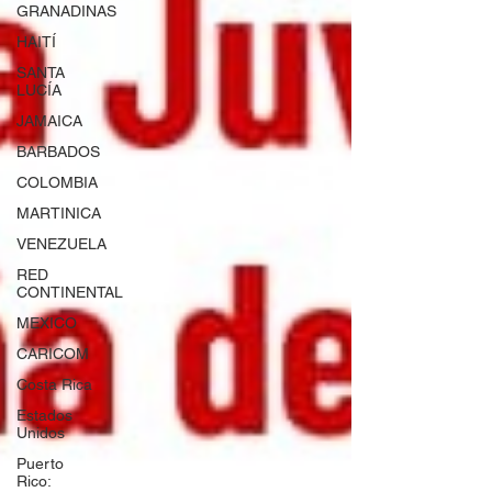
GRANADINAS
HAITÍ
SANTA
LUCÍA
JAMAICA
BARBADOS
COLOMBIA
MARTINICA
VENEZUELA
RED
CONTINENTAL
MEXICO
CARICOM
Costa Rica
Estados
Unidos
Puerto
Rico: