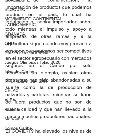
GUADALUPE
importación de productos que podemos 
BLOQUEO
producir en el país, lo cual ha 
MOVIMIENTO CONTINENTAL
fortalecido al sector importador: sobre 
LATINOAMERIC
todo mientras el impulso y apoyo a 
GRANADA
empresas de otras ramas y a la 
agricultura sigue siendo muy precaria a 
ONU
pesar de que podemos ser competitivos 
DIÁSPORA CARIBEÑA
en el sector agropecuario con mercados 
Juegos Olímpicos Tokio 2020
seguros en el Caribe por solo 
Islas del Caribe
mencionar un ejemplo, existen otras 
áreas que han sido abandonadas a su 
PROHIBIDO OLVIDAR
suerte como la de producción de 
CELAC
calzados y carteras, mientras se traen 
ALBA
de fuera productos que no son de 
buena calidad y que han llevado a la 
Panamá
ruina a muchos productores nacionales.
MasCuba
Somos Caribe
El COVID-19 ha elevado los niveles de 