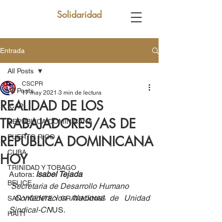
Solidaridad
Entrada
All Posts
CSCPR
All Posts
17 may 2021
3 min de lectura
REALIDAD DE LOS
ICAP
TRABAJADORES/AS DE
REPUBLICA DOMINICANA
PUERTO RICO
REPÚBLICA DOMINICANA
CUBA
HOY
TRINIDAD Y TOBAGO
Autora: 
Isabel Tejada
BELICE
Secretaria de Desarrollo Humano
Confederacion Nacional de Unidad 
SAN VICENTE Y GRANADINAS
Sindical-CN
US. 
HAITÍ