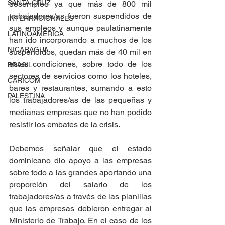
SANTA CRUZ
desempleo ya que más de 800 mil 
trabajadores/as fueron suspendidos de 
INTERNACIONALES
sus empleos y aunque paulatinamente 
LATINOAMERICA
han ido incorporando a muchos de los 
NICARAGUA
suspendidos, quedan más de 40 mil en 
estas condiciones, sobre todo de los 
BRASIL
sectores de servicios como los hoteles, 
CARICOM
bares y restaurantes, sumando a esto 
PALESTINA
los trabajadores/as de las pequeñas y 
medianas empresas que no han podido 
resistir los embates de la crisis.
Debemos señalar que el estado 
dominicano dio apoyo a las empresas 
sobre todo a las grandes aportando una 
proporción del salario de los 
trabajadores/as a través de las planillas 
que las empresas debieron entregar al 
Ministerio de Trabajo. En el caso de los 