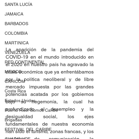
SANTA LUCÍA
JAMAICA
BARBADOS
COLOMBIA
MARTINICA
La aparición de la pandemia del 
VENEZUELA
COVID-19 en el mundo introducido en 
RED CONTINENTAL
el 2020 en nuestro país ha agravado la 
crisis económica que ya enfrentábamos 
MEXICO
por la política neoliberal y de libre 
CARICOM
mercado impuesta por las grandes 
Costa Rica
potencias acatada por los gobiernos 
Estados Unidos
bajo su hegemonía, la cual ha 
profundizado el desempleo y la 
Puerto Rico: Somos Caribe
desigualdad social, los ejes 
Brigadas
fundamentales de nuestra economía 
FESTIVAL DEL CARIBE
han sido el turismo, zonas francas, y los 
servicios de comunicación, la 