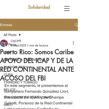
Solidaridad
Entrada
All Posts
CSCPR
All Posts
6 sept 2022
1 min de lectura
Puerto Rico: Somos Caribe
ICAP
APOYO DEL ICAP Y DE LA
REPUBLICA DOMINICANA
PUERTO RICO
RED CONTINENTAL ANTE
CUBA
ACOSO DEL FBI
TRINIDAD Y TOBAGO
En este segmento, le presentamos al 
BELICE
compañero Fernando González Llort, 
Presidente del ICAP y de Champa 
SAN VICENTE Y GRANADINAS
Galiotti, Portavoz de la Red Continental 
HAITÍ
Latinoamericana y Caribeña de 