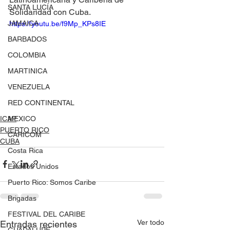
SANTA LUCÍA
Solidaridad con Cuba.
JAMAICA
https://youtu.be/f9Mp_KPs8IE
BARBADOS
COLOMBIA
MARTINICA
VENEZUELA
RED CONTINENTAL
ICAP
MEXICO
PUERTO RICO
CARICOM
CUBA
Costa Rica
Estados Unidos
Puerto Rico: Somos Caribe
Brigadas
FESTIVAL DEL CARIBE
Ver todo
Entradas recientes