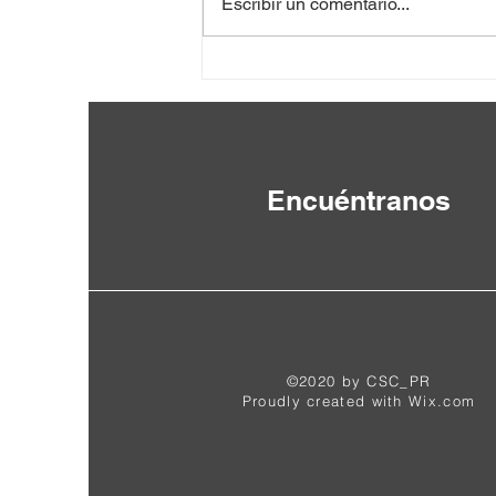
Escribir un comentario...
Anténor Firmin: un intelectual
rescatado del olvido [de Haití]
Encuéntranos
©2020 by CSC_PR
Proudly created with
Wix.com