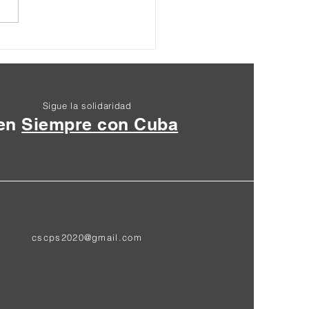
Seminario Internacional
a Paz y la Abolición de
ases Militares Extranjeras
Sigue la solidaridad
en
Siempre con Cuba
cscps2020@gmail.com