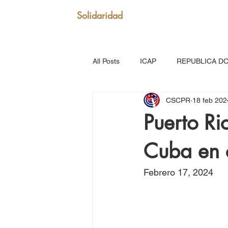
Solidaridad
All Posts
ICAP
REPUBLICA D
CSCPR
18 feb 202
SAN VICENTE Y GRANADINAS
Puerto Ri
Cuba en 
MARTINICA
VENEZUELA
Febrero 17, 2024
Puerto Rico: Somos Caribe
Br
MOVIMIENTO CONTINENTAL LAT