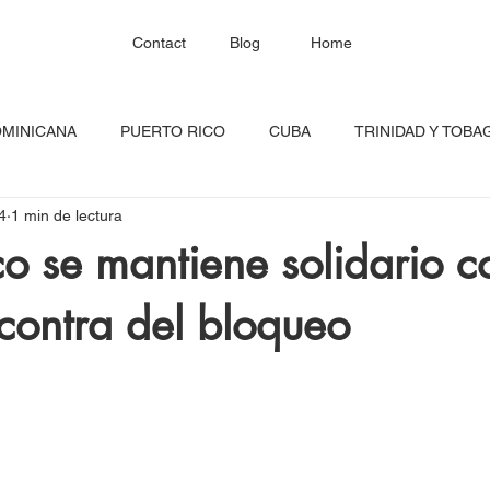
Contact
Blog
Home
OMINICANA
PUERTO RICO
CUBA
TRINIDAD Y TOBA
4
1 min de lectura
HAITÍ
SANTA LUCÍA
JAMAICA
BARBADOS
C
co se mantiene solidario c
contra del bloqueo
RED CONTINENTAL
MEXICO
CARICOM
Costa Ric
igadas
FESTIVAL DEL CARIBE
GUADALUPE
BLOQU
INOAMERIC
GRANADA
ONU
DIÁSPORA CARIBEÑA