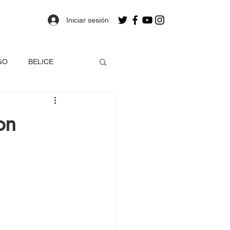
Iniciar sesión
GO
BELICE
OLOMBIA
on
a
Estados Unidos
EO