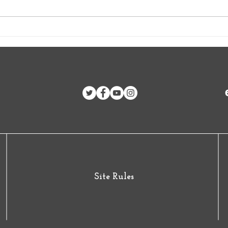
Dominicanos solidarios
VIII 
rechazan intervención militar
por l
en Haití
las B
Site Rules