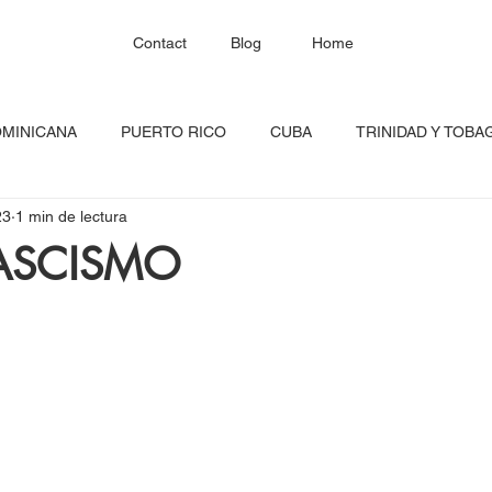
Contact
Blog
Home
OMINICANA
PUERTO RICO
CUBA
TRINIDAD Y TOBA
23
1 min de lectura
HAITÍ
SANTA LUCÍA
JAMAICA
BARBADOS
C
ASCISMO
RED CONTINENTAL
MEXICO
CARICOM
Costa Ric
igadas
FESTIVAL DEL CARIBE
GUADALUPE
BLOQU
INOAMERIC
GRANADA
ONU
DIÁSPORA CARIBEÑA