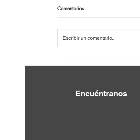
Comentarios
Escribir un comentario...
Llaman en Brasil a fortalecer
movimiento solidario con
Cuba
Encuéntranos