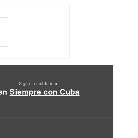
dariedade com o
dente Lula Da Silva
Sigue la solidaridad
en
Siempre con Cuba