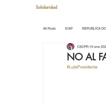
Solidaridad
All Posts
ICAP
REPUBLICA D
CSCPR
10 ene 20
SAN VICENTE Y GRANADINAS
NO AL F
MARTINICA
VENEZUELA
#LulaPresidente
Puerto Rico: Somos Caribe
Br
MOVIMIENTO CONTINENTAL LAT