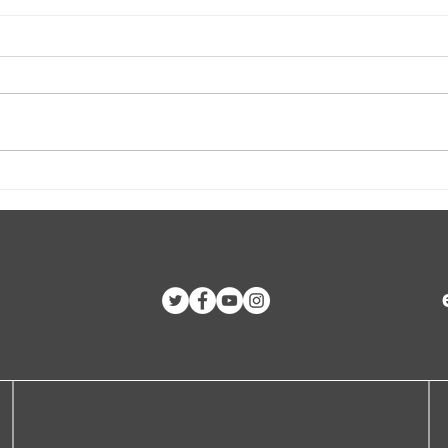
Comienza la XXVI
Soli
Convención de Solidaridad
Presi
con Cuba en Brasil