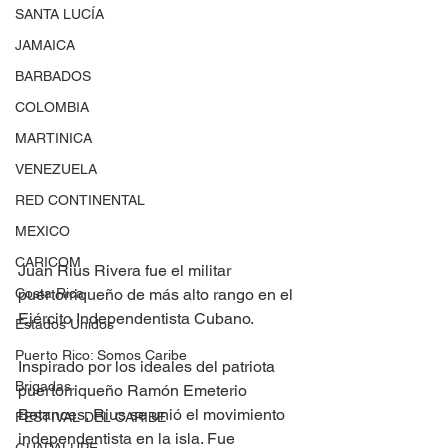
SANTA LUCÍA
JAMAICA
BARBADOS
COLOMBIA
MARTINICA
VENEZUELA
RED CONTINENTAL
MEXICO
CARICOM
Juan Rius Rivera fue el militar 
Costa Rica
puertorriqueño de más alto rango en el 
Ejército Independentista Cubano.
Estados Unidos
Puerto Rico: Somos Caribe
Inspirado por los ideales del patriota 
Brigadas
puertorriqueño Ramón Emeterio 
Betances, Rius se unió el movimiento 
FESTIVAL DEL CARIBE
independentista en la isla. Fue 