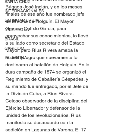
SANTA CRUZ
Brigada José Inclán, y en los meses 
INTERNACIONALES
finales de ese año fue nombrado jefe 
LATINOAMERICA
de la zona de Holguín. El Mayor 
General Calixto García, para 
NICARAGUA
aprovechar sus conocimientos, lo llevó 
BRASIL
a su lado como secretario del Estado 
CARICOM
Mayor, pero Rius Rivera amaba la 
acción y logró que nuevamente lo 
PALESTINA
destinaran al batallón de Holguín. En la 
dura campaña de 1874 se organizó el 
Regimiento de Caballería Céspedes, y 
su mando fue entregado, por el Jefe de 
la División Cuba, a Rius Rivera. 
Celoso observador de la disciplina del 
Ejército Libertador y defensor de la 
unidad de los revolucionarios, Rius 
manifestó su desacuerdo con la 
sedición en Lagunas de Varona. El 17 