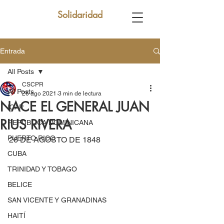
Solidaridad
Entrada
All Posts
CSCPR
All Posts
26 ago 2021
3 min de lectura
NACE EL GENERAL JUAN
ICAP
RIUS RIVERA
REPUBLICA DOMINICANA
PUERTO RICO
26 DE AGOSTO DE 1848
CUBA
TRINIDAD Y TOBAGO
BELICE
SAN VICENTE Y GRANADINAS
HAITÍ