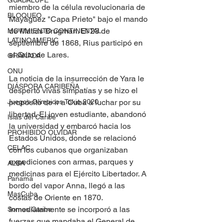
GUADALUPE
miembro de la célula revolucionaria de 
BLOQUEO
Mayagüez "Capa Prieto" bajo el mando 
de Matías Brugman. El 23 de 
MOVIMIENTO CONTINENTAL
LATINOAMERIC
septiembre de 1868, Rius participó en 
el Grito de Lares.
GRANADA
ONU
La noticia de la insurrección de Yara le 
DIÁSPORA CARIBEÑA
despertó vivas simpatías y se hizo el 
Juegos Olímpicos Tokio 2020
propósito de ir a Cuba a luchar por su 
libertad. El joven estudiante, abandonó 
Islas del Caribe
la universidad y embarcó hacia los 
PROHIBIDO OLVIDAR
Estados Unidos, donde se relacionó 
CELAC
con los cubanos que organizaban 
expediciones con armas, parques y 
ALBA
medicinas para el Ejército Libertador. A 
Panamá
bordo del vapor Anna, llegó a las 
MasCuba
costas de Oriente en 1870. 
Inmediatamente se incorporó a las 
Somos Caribe
fuerzas que mandaba el General de 