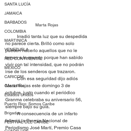
SANTA LUCÍA
JAMAICA
BARBADOS
Marta Rojas
COLOMBIA
	Irradió tanta luz que su despedida 
MARTINICA
no parece cierta. Brilló como solo 
VENEZUELA
pueden hacerlo aquellos que no le 
temen a la muerte porque han sabido 
RED CONTINENTAL
vivir con tal intensidad, que no podrán 
MEXICO
irse de los senderos que trazaron.
CARICOM
	Con esa seguridad dijo adiós 
Marta Rojas este domingo 3 de 
Costa Rica
octubre, justo cuando el periódico 
Estados Unidos
Granma celebraba su aniversario 56, 
Puerto Rico: Somos Caribe
siempre bajo su guía.
Brigadas
	A consecuencia de un infarto 
falleció la Premio Nacional de 
FESTIVAL DEL CARIBE
Periodismo José Martí, Premio Casa 