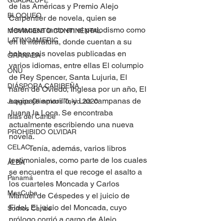
GUADALUPE
de las Américas y Premio Alejo 
BLOQUEO
Carpentier de novela, quien se 
destacase tanto en el periodismo como 
MOVIMIENTO CONTINENTAL
LATINOAMERIC
en la literatura, donde cuentan a su 
haber seis novelas publicadas en 
GRANADA
varios idiomas, entre ellas El columpio 
ONU
de Rey Spencer, Santa Lujuria, El 
DIÁSPORA CARIBEÑA
harén de Oviedo, Inglesa por un año, El 
equipaje amarillo, y Las campanas de 
Juegos Olímpicos Tokio 2020
Juana la Loca. Se encontraba 
Islas del Caribe
actualmente escribiendo una nueva 
PROHIBIDO OLVIDAR
novela. 
CELAC
	Tenía, además, varios libros 
testimoniales, como parte de los cuales 
ALBA
se encuentra el que recoge el asalto a 
Panamá
los cuarteles Moncada y Carlos 
MasCuba
Manuel de Céspedes y el juicio de 
Fidel, El juicio del Moncada, cuyo 
Somos Caribe
prólogo corrió a cargo de Alejo 