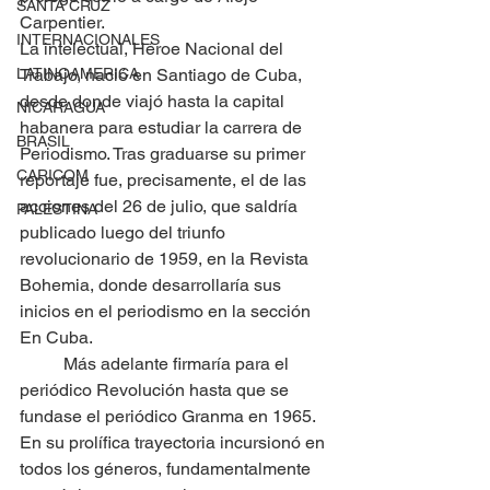
SANTA CRUZ
Carpentier.
INTERNACIONALES
La intelectual, Héroe Nacional del 
LATINOAMERICA
Trabajo, nació en Santiago de Cuba, 
desde donde viajó hasta la capital 
NICARAGUA
habanera para estudiar la carrera de 
BRASIL
Periodismo. Tras graduarse su primer 
CARICOM
reportaje fue, precisamente, el de las 
acciones del 26 de julio, que saldría 
PALESTINA
publicado luego del triunfo 
revolucionario de 1959, en la Revista 
Bohemia, donde desarrollaría sus 
inicios en el periodismo en la sección 
En Cuba.
	Más adelante firmaría para el 
periódico Revolución hasta que se 
fundase el periódico Granma en 1965. 
En su prolífica trayectoria incursionó en 
todos los géneros, fundamentalmente 