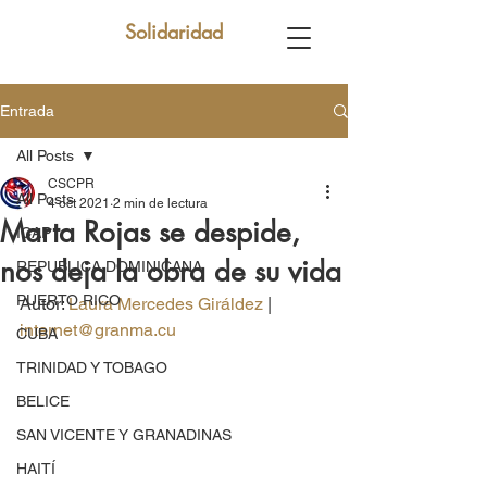
Solidaridad
Entrada
All Posts
CSCPR
All Posts
4 oct 2021
2 min de lectura
Marta Rojas se despide,
ICAP
nos deja la obra de su vida
REPUBLICA DOMINICANA
PUERTO RICO
Autor: 
Laura Mercedes Giráldez
 | 
internet@granma.cu
CUBA
TRINIDAD Y TOBAGO
BELICE
SAN VICENTE Y GRANADINAS
HAITÍ