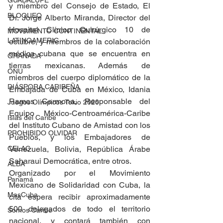
GUADALUPE
y miembro del Consejo de Estado, El 
BLOQUEO
Dr. Jorge Alberto Miranda, Director del 
Hospital Clínico Quirúrgico 10 de 
MOVIMIENTO CONTINENTAL
LATINOAMERIC
octubre, y miembros de la colaboración 
médica cubana que se encuentra en 
GRANADA
tierras mexicanas. Además de 
ONU
miembros del cuerpo diplomático de la 
DIÁSPORA CARIBEÑA
Embajada de Cuba en México, Idania 
Ramos Carmona, Responsable del 
Juegos Olímpicos Tokio 2020
Equipo México-Centroamérica-Caribe 
Islas del Caribe
del Instituto Cubano de Amistad con los 
PROHIBIDO OLVIDAR
Pueblos, y los Embajadores de 
CELAC
Venezuela, Bolivia, República Árabe 
Saharaui Democrática, entre otros.
ALBA
Organizado por el Movimiento 
Panamá
Mexicano de Solidaridad con Cuba, la 
MasCuba
cita espera recibir aproximadamente 
500 delegados de todo el territorio 
Somos Caribe
nacional, y contará también con 