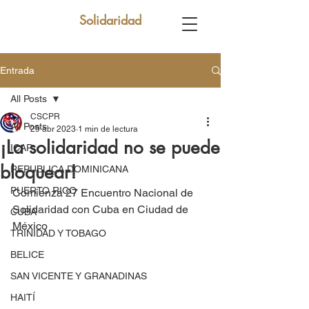
Solidaridad
Entrada
All Posts
CSCPR
All Posts
29 abr 2023
1 min de lectura
¡La solidaridad no se puede
ICAP
bloquear!
REPUBLICA DOMINICANA
PUERTO RICO
Comienza 27 Encuentro Nacional de 
Solidaridad con Cuba en Ciudad de 
CUBA
México
TRINIDAD Y TOBAGO
BELICE
SAN VICENTE Y GRANADINAS
HAITÍ