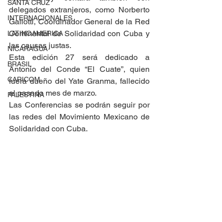
SANTA CRUZ
delegados extranjeros, como Norberto 
INTERNACIONALES
Galiotti, Coordinador General de la Red 
Continental de Solidaridad con Cuba y 
LATINOAMERICA
las causas justas.
NICARAGUA
Esta edición 27 será dedicado a 
BRASIL
Antonio del Conde “El Cuate”, quien 
CARICOM
fuera dueño del Yate Granma, fallecido 
el pasado mes de marzo.
PALESTINA
Las Conferencias se podrán seguir por 
las redes del Movimiento Mexicano de 
Solidaridad con Cuba.