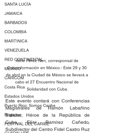
SANTA LUCÍA
JAMAICA
BARBADOS
COLOMBIA
MARTINICA
VENEZUELA
RED CONTINENTAL
Aline Pérez Neri, corresponsal de 
Cubainformación en México.- Este 29 y 30 
MEXICO
de abril en la Ciudad de México se llevará a 
CARICOM
cabo el 27 Encuentro Nacional de 
Costa Rica
Solidaridad con Cuba.
Estados Unidos
Este evento contará con Conferencias 
Puerto Rico: Somos Caribe
Magistrales de Ramón Labañino 
Brigadas
Salazar, Héroe de la República de 
Cuba, Elier Ramírez Cañedo, 
FESTIVAL DEL CARIBE
Subdirector del Centro Fidel Castro Ruz 