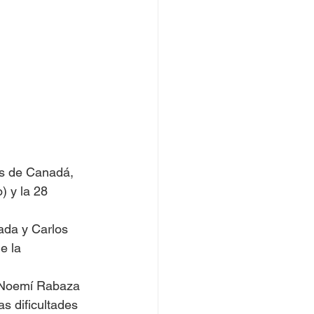
es de Canadá, 
) y la 28 
ada y Carlos 
e la 
, Noemí Rabaza 
s dificultades 