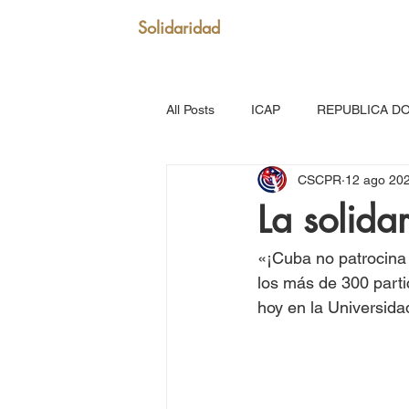
Solidaridad
All Posts
ICAP
REPUBLICA D
CSCPR
12 ago 20
SAN VICENTE Y GRANADINAS
La solida
MARTINICA
VENEZUELA
«¡Cuba no patrocina n
los más de 300 parti
hoy en la Universida
Puerto Rico: Somos Caribe
Br
MOVIMIENTO CONTINENTAL LAT