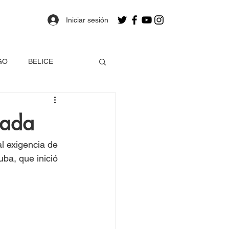
Iniciar sesión
GO
BELICE
OLOMBIA
eada
a
Estados Unidos
al exigencia de 
ba, que inició 
EO