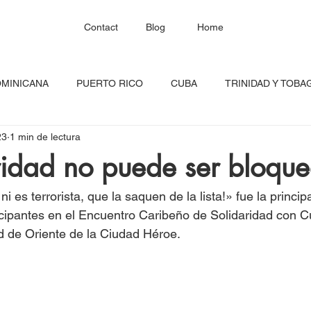
Contact
Blog
Home
OMINICANA
PUERTO RICO
CUBA
TRINIDAD Y TOBA
23
1 min de lectura
HAITÍ
SANTA LUCÍA
JAMAICA
BARBADOS
C
ridad no puede ser bloqu
RED CONTINENTAL
MEXICO
CARICOM
Costa Ric
i es terrorista, que la saquen de la lista!» fue la princip
cipantes en el Encuentro Caribeño de Solidaridad con Cu
d de Oriente de la Ciudad Héroe.
igadas
FESTIVAL DEL CARIBE
GUADALUPE
BLOQU
INOAMERIC
GRANADA
ONU
DIÁSPORA CARIBEÑA