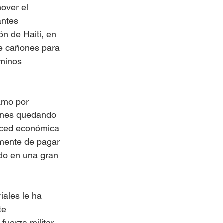
over el 
antes 
n de Haití, en 
de cañones para 
rminos 
amo por 
iones quedando 
rced económica 
lmente de pagar 
do en una gran 
iales le ha 
te 
fuerza militar 