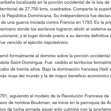
aribeña localizada en la porción occidental de la Isla de
erritorial de 27,750 kms. cuadrados. Comparte la superfici
 la República Dominicana. Su independencia fue declara
de una guerra iniciada contra Francia en 1793. Es la pr
mericano donde los esclavos lograron abolir el sistema es
ucionaria; y el lugar donde previo a su derrota definitiva 
fue vencido el ejército napoleónico.
amó formalmente el dominio sobre la porción occidental
la Saint-Domingue. Fue  cedido el territorios formalme
cabo de treinta años. Bajo la dominación francesa Haití s
más ricas del mundo y la de mayor beneficio económico 
791, siguiendo el modelo de la Revolución Francesa de 
lavo de nombre Boukman, se inicia en la parroquia de Acu
años de lucha armada aquel grito culmina con la proclama