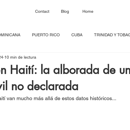
Contact
Blog
Home
OMINICANA
PUERTO RICO
CUBA
TRINIDAD Y TOBA
24
10 min de lectura
HAITÍ
SANTA LUCÍA
JAMAICA
BARBADOS
C
 en Haití: la alborada de u
vil no declarada
RED CONTINENTAL
MEXICO
CARICOM
Costa Ric
tí van mucho más allá de estos datos históricos...
igadas
FESTIVAL DEL CARIBE
GUADALUPE
BLOQU
INOAMERIC
GRANADA
ONU
DIÁSPORA CARIBEÑA