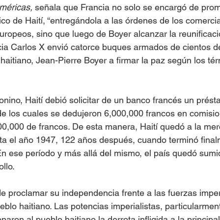
méricas, 
señala que Francia no solo se encargó de prom
ico de Haití, “entregándola a las órdenes de los comerci
ropeos, sino que luego de Boyer alcanzar la reunificació
ncia Carlos X envió catorce buques armados de cientos 
 haitiano, Jean-Pierre Boyer a firmar la paz según los té
onino, Haití debió solicitar de un banco francés un prést
de los cuales se dedujeron 6,000,000 francos en comis
00,000 de francos. De esta manera, Haití quedó a la me
sta el año 1947, 122 años después, cuando terminó fina
En ese período y más allá del mismo, el país quedó sumi
llo.
de proclamar su independencia frente a las fuerzas imper
blo haitiano. Las potencias imperialistas, particularmen
aron al pueblo haitiano la derrota infligida a la principal 