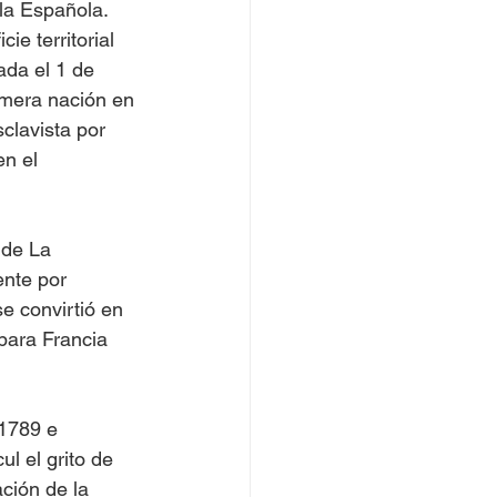
 la Española. 
e territorial 
da el 1 de 
imera nación en 
clavista por 
en el 
 de La 
nte por 
e convirtió en 
para Francia 
1789 e 
l el grito de 
ción de la 