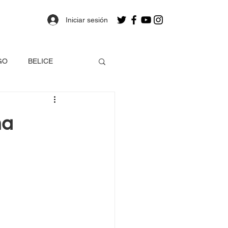
Iniciar sesión
GO
BELICE
OLOMBIA
na
a
Estados Unidos
EO