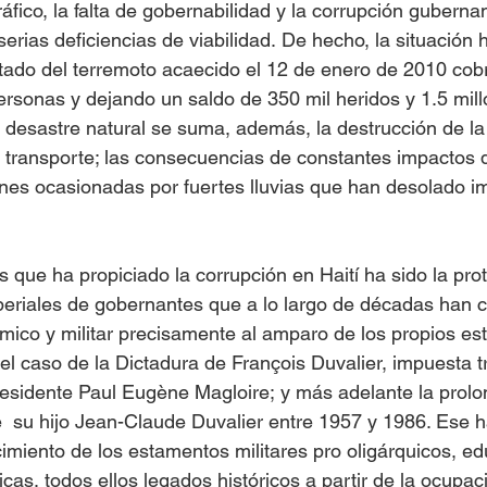
ráfico, la falta de gobernabilidad y la corrupción gubern
serias deficiencias de viabilidad. De hecho, la situación h
ado del terremoto acaecido el 12 de enero de 2010 cobr
rsonas y dejando un saldo de 350 mil heridos y 1.5 mill
 desastre natural se suma, además, la destrucción de la 
l transporte; las consecuencias de constantes impactos 
nes ocasionadas por fuertes lluvias que han desolado i
 que ha propiciado la corrupción en Haití ha sido la prot
periales de gobernantes que a lo largo de décadas han 
ómico y militar precisamente al amparo de los propios es
e el caso de la Dictadura de François Duvalier, impuesta tr
esidente Paul Eugène Magloire; y más adelante la prolo
e  su hijo Jean-Claude Duvalier entre 1957 y 1986. Ese h
cimiento de los estamentos militares pro oligárquicos, e
as, todos ellos legados históricos a partir de la ocupac