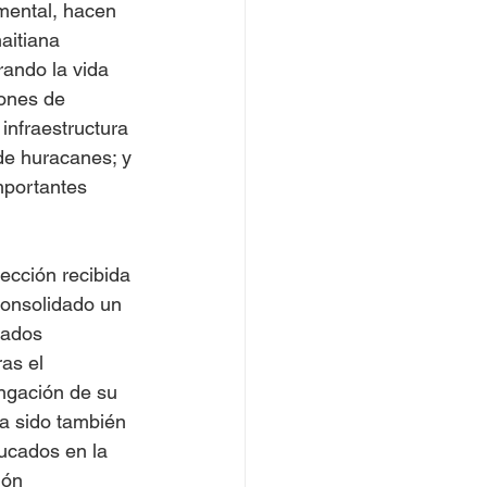
amental, hacen 
aitiana 
ando la vida 
ones de 
infraestructura 
de huracanes; y 
mportantes 
ección recibida 
consolidado un 
tados 
as el 
ngación de su 
a sido también 
ducados en la 
ión 