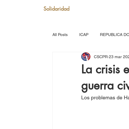
Solidaridad
All Posts
ICAP
REPUBLICA D
CSCPR
23 mar 20
SAN VICENTE Y GRANADINAS
La crisis
guerra ci
MARTINICA
VENEZUELA
Los problemas de Hai
Puerto Rico: Somos Caribe
Br
MOVIMIENTO CONTINENTAL LAT