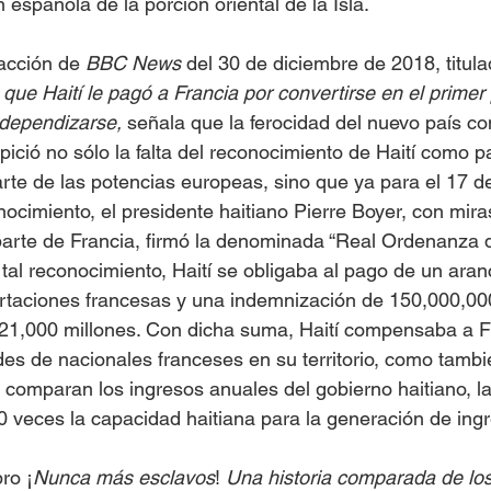
n española de la porción oriental de la Isla.
acción de 
BBC News
 del 30 de diciembre de 2018, titula
 que Haití le pagó a Francia por convertirse en el primer 
dependizarse, 
señala
que la ferocidad del nuevo país con
ició no sólo la falta del reconocimiento de Haití como pa
rte de las potencias europeas, sino que ya para el 17 de
onocimiento, el presidente haitiano Pierre Boyer, con miras
arte de Francia, firmó la denominada “Real Ordenanza d
 tal reconocimiento, Haití se obligaba al pago de un ara
rtaciones francesas y una indemnización de 150,000,000
21,000 millones. Con dicha suma, Haití compensaba a Fr
es de nacionales franceses en su territorio, como tambi
comparan los ingresos anuales del gobierno haitiano, l
 veces la capacidad haitiana para la generación de ing
ro ¡
Nunca más esclavos
! 
Una historia comparada de lo