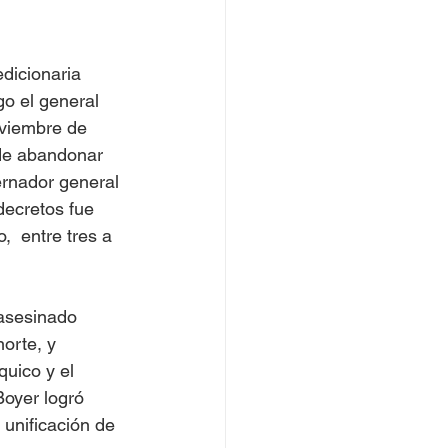
dicionaria 
o el general 
oviembre de 
ide abandonar 
rnador general 
ecretos fue 
  entre tres a 
asesinado 
orte, y 
uico y el 
oyer logró 
 unificación de 