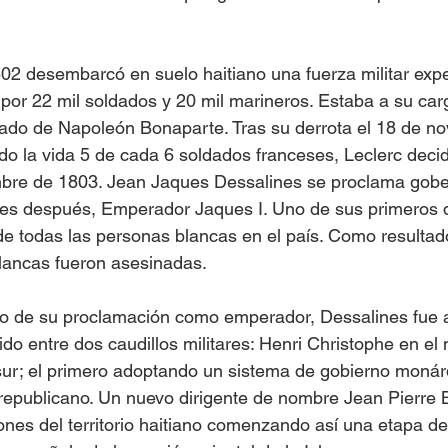
02 desembarcó en suelo haitiano una fuerza militar expe
or 22 mil soldados y 20 mil marineros. Estaba a su carg
ñado de Napoleón Bonaparte. Tras su derrota el 18 de n
o la vida 5 de cada 6 soldados franceses, Leclerc dec
embre de 1803. Jean Jaques Dessalines se proclama gobe
ses después, Emperador Jaques I. Uno de sus primeros d
e todas las personas blancas en el país. Como resultado,
lancas fueron asesinadas.
o de su proclamación como emperador, Dessalines fue 
do entre dos caudillos militares: Henri Christophe en el n
sur; el primero adoptando un sistema de gobierno monárq
epublicano. Un nuevo dirigente de nombre Jean Pierre B
ones del territorio haitiano comenzando así una etapa de