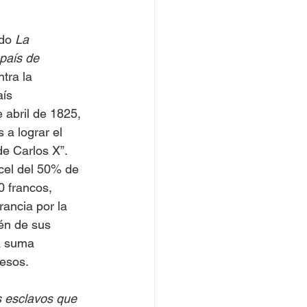
do 
La 
país de 
tra la 
ís 
 abril de 1825, 
 a lograr el 
e Carlos X”. 
ncel del 50% de 
 francos, 
ancia por la 
én de sus 
a suma 
resos.
s esclavos que 