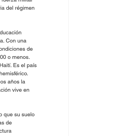
ria del régimen 
educación 
da. Con una 
ondiciones de 
.00 o menos. 
ití. Es el país 
hemisférico. 
os años la 
ción vive en 
o que su suelo 
as de 
ctura 