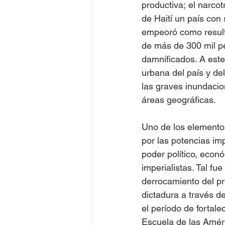
productiva; el narcot
de Haití un país con 
empeoró como result
de más de 300 mil pe
damnificados. A este
urbana del país y de
las graves inundacio
áreas geográficas.
Uno de los elementos
por las potencias im
poder político, econ
imperialistas. Tal fu
derrocamiento del pr
dictadura a través d
el período de fortale
Escuela de las Améric