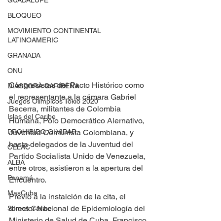
GUADALUPE
BLOQUEO
MOVIMIENTO CONTINENTAL
LATINOAMERIC
GRANADA
ONU
Congresistas del Pacto Histórico como 
DIÁSPORA CARIBEÑA
el representante a la cámara Gabriel 
Juegos Olímpicos Tokio 2020
Becerra, militantes de Colombia 
Islas del Caribe
Humana, Polo Democrático Alernativo, 
Juventud Comunista Colombiana, y 
PROHIBIDO OLVIDAR
hasta delegados de la Juventud del 
CELAC
Partido Socialista Unido de Venezuela, 
ALBA
entre otros, asistieron a la apertura del 
Panamá
Encuentro.
MasCuba
Previo a la instalción de la cita, el 
director Nacional de Epidemiología del 
Somos Caribe
Ministerio de Salud de Cuba, Francisco 