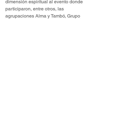
dimensión espiritual al evento donde 
participaron, entre otros, las 
agrupaciones Alma y Tambó, Grupo 
Folclórico de Docentes del Atlántico y 
el Grupo Habana que deleitaron con 
música cubana y colombiana, y danzas 
a los asistentes. (PL)
Fuente: 
En Barranquilla colombianos 
solidarios se unen en apoyo a Cuba - 
Siempre con Cuba
CUBA
COLOMBIA
RED CONTINENTAL