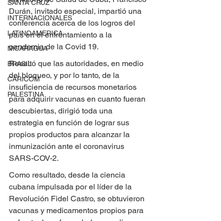
SANTA CRUZ
Durán, invitado especial, impartió una 
INTERNACIONALES
conferencia acerca de los logros del 
LATINOAMERICA
país en el enfrentamiento a la 
pandemia de la Covid 19.
NICARAGUA
Resaltó que las autoridades, en medio 
BRASIL
del bloqueo, y por lo tanto, de la 
CARICOM
insuficiencia de recursos monetarios 
PALESTINA
para adquirir vacunas en cuanto fueran 
descubiertas, dirigió toda una 
estrategia en función de lograr sus 
propios productos para alcanzar la 
inmunización ante el coronavirus 
SARS-COV-2.
Como resultado, desde la ciencia 
cubana impulsada por el líder de la 
Revolución Fidel Castro, se obtuvieron 
vacunas y medicamentos propios para 