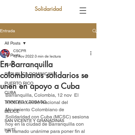
Solidaridad
Entrada
All Posts
CSCPR
All Posts
12 nov 2022
3 min de lectura
En Barranquilla
ICAP
colombianos solidarios se
REPUBLICA DOMINICANA
PUERTO RICO
unen en apoyo a Cuba
CUBA
Barranquilla, Colombia, 12 nov  El 
TRINIDAD Y TOBAGO
XXXI Encuentro Nacional del 
Movimiento Colombiano de 
BELICE
Solidaridad con Cuba (MCSC) sesiona 
SAN VICENTE Y GRANADINAS
hoy en la ciudad de Barranquilla con 
HAITÍ
un llamado unánime para poner fin al 