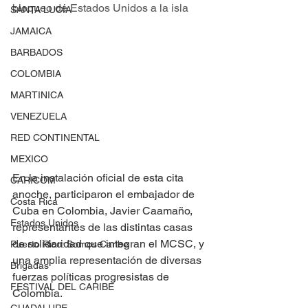
bloqueo de Estados Unidos a la isla
SANTA LUCÍA
JAMAICA
BARBADOS
COLOMBIA
MARTINICA
VENEZUELA
RED CONTINENTAL
MEXICO
En la instalación oficial de esta cita 
CARICOM
anoche, participaron el embajador de 
Costa Rica
Cuba en Colombia, Javier Caamaño, 
Estados Unidos
representantes de las distintas casas 
de solidaridad que integran el MCSC, y 
Puerto Rico: Somos Caribe
una amplia representación de diversas 
Brigadas
fuerzas políticas progresistas de 
FESTIVAL DEL CARIBE
Colombia.