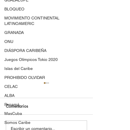
GUADALUPE
BLOQUEO
MOVIMIENTO CONTINENTAL
LATINOAMERIC
GRANADA
ONU
DIÁSPORA CARIBEÑA
Juegos Olímpicos Tokio 2020
Islas del Caribe
PROHIBIDO OLVIDAR
CELAC
ALBA
Panamá
Comentarios
MasCuba
Somos Caribe
Dominicanos solidarios
VIII Seminario
Escribir un comentario...