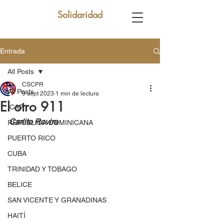
Solidaridad
Entrada
All Posts
CSCPR
All Posts
9 sept 2023
1 min de lectura
El otro 911
ICAP
Carlito Rovira
REPUBLICA DOMINICANA
PUERTO RICO
CUBA
TRINIDAD Y TOBAGO
BELICE
SAN VICENTE Y GRANADINAS
HAITÍ