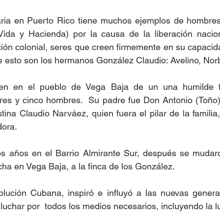
aria en Puerto Rico tiene muchos ejemplos de hombres
ida y Hacienda) por la causa de la liberación nacion
ión colonial, seres que creen firmemente en su capacid
de esto son los hermanos González Claudio: Avelino, Nor
cen en el pueblo de Vega Baja de un una humilde fa
es y cinco hombres.  Su padre fue Don Antonio (Toño) 
ina Claudio Narváez, quien fuera el pilar de la familia,
dora.
os años en el Barrio Almirante Sur, después se mudaron
cha en Vega Baja, a la finca de los González.
volución Cubana, inspiró e influyó a las nuevas genera
luchar por  todos los medios necesarios, incluyendo la 