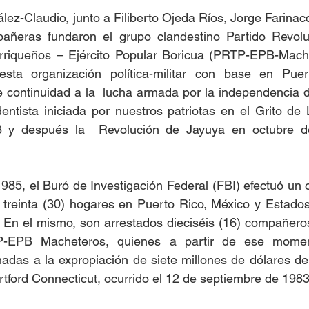
z-Claudio, junto a Filiberto Ojeda Ríos, Jorge Farinacci
ñeras fundaron el grupo clandestino Partido Revoluc
rriqueños – Ejército Popular Boricua (PRTP-EPB-Machet
ta organización política-militar con base en Puert
 continuidad a la  lucha armada por la independencia de
ntista iniciada por nuestros patriotas en el Grito de 
 y después la  Revolución de Jayuya en octubre de
85, el Buró de Investigación Federal (FBI) efectuó un op
 treinta (30) hogares en Puerto Rico, México y Estados
l. En el mismo, son arrestados dieciséis (16) compañer
TP-EPB Macheteros, quienes a partir de ese moment
adas a la expropiación de siete millones de dólares de
rtford Connecticut, ocurrido el 12 de septiembre de 1983