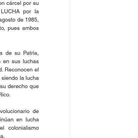
n cárcel por su 
 LUCHA por la 
agosto de 1985, 
to, pues ambos 
 de su Patria, 
s en sus luchas 
d. Reconocen el 
siendo la lucha 
 su derecho que 
Rico.
olucionario de 
núan en lucha 
 colonialismo 
ta.