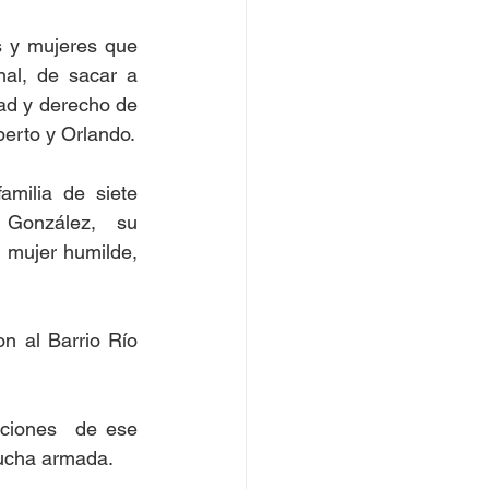
 y mujeres que 
al, de sacar a 
ad y derecho de 
berto y Orlando.
milia de siete 
González,   su 
 mujer humilde, 
 al Barrio Río 
ciones  de ese 
lucha armada.