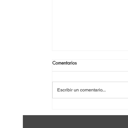
Comentarios
Escribir un comentario...
Anténor Firmin: un intelectual
rescatado del olvido [de Haití]