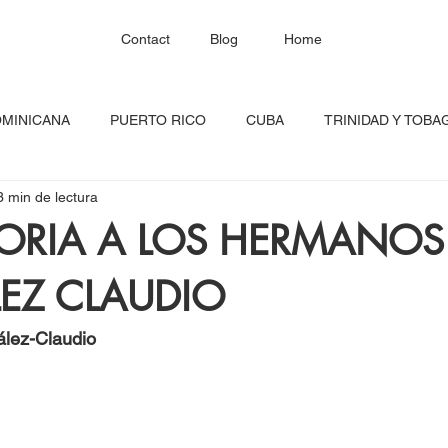
Contact
Blog
Home
OMINICANA
PUERTO RICO
CUBA
TRINIDAD Y TOBA
3 min de lectura
HAITÍ
SANTA LUCÍA
JAMAICA
BARBADOS
C
ORIA A LOS HERMANOS
EZ CLAUDIO
RED CONTINENTAL
MEXICO
CARICOM
Costa Ric
lez-Claudio
igadas
FESTIVAL DEL CARIBE
GUADALUPE
BLOQU
INOAMERIC
GRANADA
ONU
DIÁSPORA CARIBEÑA