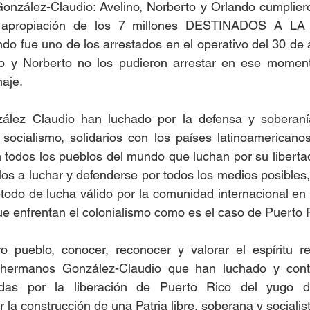
onzález-Claudio: Avelino, Norberto y Orlando cumpliero
la apropiación de los 7 millones DESTINADOS A LA
do fue uno de los arrestados en el operativo del 30 de 
no y Norberto no los pudieron arrestar en ese momen
naje.
lez Claudio han luchado por la defensa y soberanía
 socialismo, solidarios con los países latinoamericano
on todos los pueblos del mundo que luchan por su liberta
os a luchar y defenderse por todos los medios posibles, 
método de lucha válido por la comunidad internacional en
ue enfrentan el colonialismo como es el caso de Puerto 
 pueblo, conocer, reconocer y valorar el espíritu rev
hermanos González-Claudio que han luchado y conti
das por la liberación de Puerto Rico del yugo del
la construcción de una Patria libre, soberana y socialis