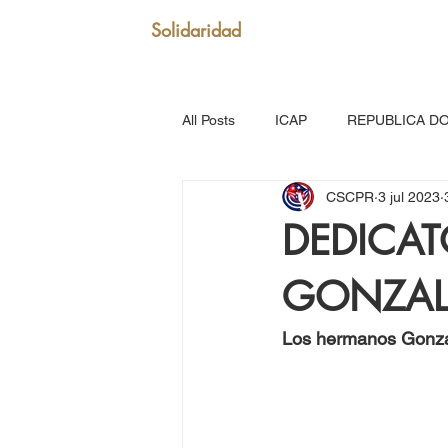
Solidaridad
All Posts
ICAP
REPUBLICA D
CSCPR
3 jul 2023
SAN VICENTE Y GRANADINAS
DEDICAT
GONZAL
MARTINICA
VENEZUELA
Los hermanos Gonzá
Puerto Rico: Somos Caribe
Br
MOVIMIENTO CONTINENTAL LAT