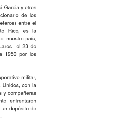
 Garcia y otros 
ionario de los 
eros) entre el 
o Rico, es la 
l nuestro país, 
Lares  el 23 de 
 1950 por los 
erativo militar, 
 Unidos, con la 
os y compañeras 
o enfrentaron 
 un depósito de 
.