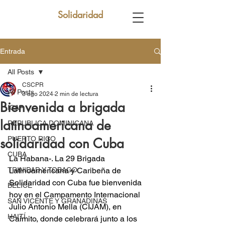
Solidaridad
Entrada
All Posts
CSCPR
All Posts
3 ago 2024
2 min de lectura
Bienvenida a brigada
ICAP
latinoamericana de
REPUBLICA DOMINICANA
PUERTO RICO
solidaridad con Cuba
CUBA
La Habana-. La 29 Brigada 
TRINIDAD Y TOBAGO
Latinoamericana y Caribeña de 
Solidaridad con Cuba fue bienvenida 
BELICE
hoy en el Campamento Internacional 
SAN VICENTE Y GRANADINAS
Julio Antonio Mella (CIJAM), en 
HAITÍ
Caimito, donde celebrará junto a los 