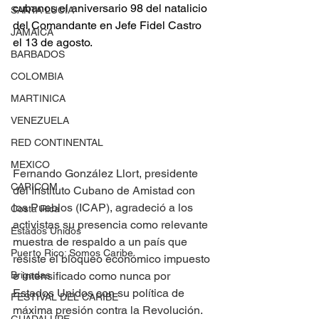
cubanos el aniversario 98 del natalicio 
SANTA LUCÍA
del Comandante en Jefe Fidel Castro 
JAMAICA
el 13 de agosto.
BARBADOS
COLOMBIA
MARTINICA
VENEZUELA
RED CONTINENTAL
MEXICO
Fernando González Llort, presidente 
CARICOM
del Instituto Cubano de Amistad con 
los Pueblos (ICAP), agradeció a los 
Costa Rica
activistas su presencia como relevante 
Estados Unidos
muestra de respaldo a un país que 
Puerto Rico: Somos Caribe
resiste el bloqueo económico impuesto 
e intensificado como nunca por 
Brigadas
Estados Unidos con su política de 
FESTIVAL DEL CARIBE
máxima presión contra la Revolución.