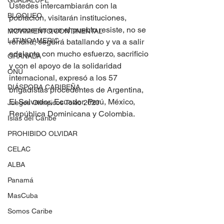
GUADALUPE
Ustedes intercambiarán con la 
BLOQUEO
población, visitarán instituciones, 
conocerán que el pueblo resiste, no se 
MOVIMIENTO CONTINENTAL
LATINOAMERIC
rendirá, seguirá batallando y va a salir 
adelante con mucho esfuerzo, sacrificio 
GRANADA
y con el apoyo de la solidaridad 
ONU
internacional, expresó a los 57 
DIÁSPORA CARIBEÑA
brigadistas procedentes de Argentina, 
El Salvador, Ecuador, Perú, México, 
Juegos Olímpicos Tokio 2020
República Dominicana y Colombia.
Islas del Caribe
PROHIBIDO OLVIDAR
CELAC
ALBA
Panamá
MasCuba
Somos Caribe