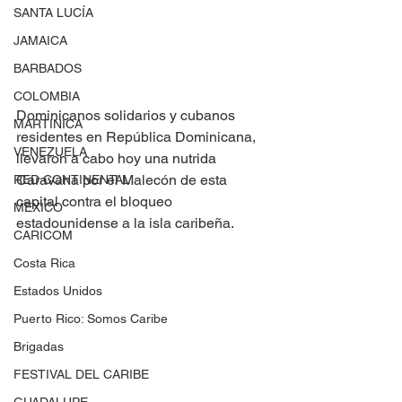
SANTA LUCÍA
JAMAICA
BARBADOS
COLOMBIA
Dominicanos solidarios y cubanos 
MARTINICA
residentes en República Dominicana, 
VENEZUELA
llevaron a cabo hoy una nutrida 
Caravana por el Malecón de esta 
RED CONTINENTAL
capital contra el bloqueo 
MEXICO
estadounidense a la isla caribeña.
CARICOM
Costa Rica
Estados Unidos
Puerto Rico: Somos Caribe
Brigadas
FESTIVAL DEL CARIBE