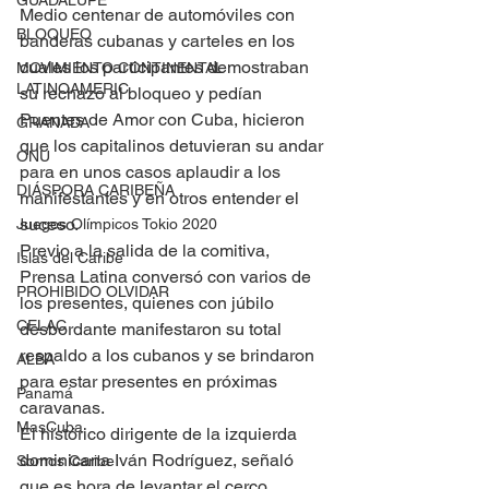
GUADALUPE
Medio centenar de automóviles con 
BLOQUEO
banderas cubanas y carteles en los 
cuales los participantes demostraban 
MOVIMIENTO CONTINENTAL
LATINOAMERIC
su rechazo al bloqueo y pedían 
Puentes de Amor con Cuba, hicieron 
GRANADA
que los capitalinos detuvieran su andar 
ONU
para en unos casos aplaudir a los 
DIÁSPORA CARIBEÑA
manifestantes y en otros entender el 
suceso.
Juegos Olímpicos Tokio 2020
Previo a la salida de la comitiva, 
Islas del Caribe
Prensa Latina conversó con varios de 
PROHIBIDO OLVIDAR
los presentes, quienes con júbilo 
CELAC
desbordante manifestaron su total 
respaldo a los cubanos y se brindaron 
ALBA
para estar presentes en próximas 
Panamá
caravanas.
MasCuba
El histórico dirigente de la izquierda 
dominicana Iván Rodríguez, señaló 
Somos Caribe
que es hora de levantar el cerco 