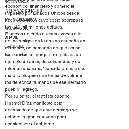
SANTA CRUZ
económico, financiero y comercial 
INTERNACIONALES
impuesto por Estados Unidos desde 
LATINOAMERICA
hace 60 años, y cuyo costo sobrepasa 
los 140 mil millones dólares.
NICARAGUA
Estamos uniendo nuestras voces a la 
BRASIL
de los amigos de la nación caribeña en 
CARICOM
el mundo, en demanda de que cesen 
las sanciones, porque ese país es un 
PALESTINA
ejemplo de amor, de solidaridad y de 
internacionalismo, ‘consideramos a ese 
maldito bloqueo una forma de vulnerar 
los derechos humanos de ese hermano 
pueblo’, agregó.
Por su parte, el teatrista cubano 
Husmel Díaz manifestó estar 
encantado de que este domingo se 
celebre la gran caravana para 
concientizar al gobierno 