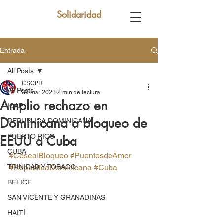
Solidaridad
Entrada
All Posts
CSCPR
All Posts
30 mar 2021
2 min de lectura
Amplio rechazo en
ICAP
Dominicana a bloqueo de
REPUBLICA DOMINICANA
PUERTO RICO
EEUU a Cuba
CUBA
#CesealBloqueo
#PuentesdeAmor
TRINIDAD Y TOBAGO
#RepublicaDominicana
#Cuba
BELICE
SAN VICENTE Y GRANADINAS
HAITÍ