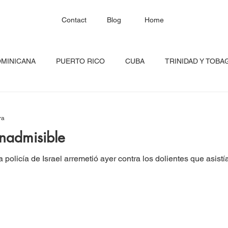
Contact
Blog
Home
OMINICANA
PUERTO RICO
CUBA
TRINIDAD Y TOBA
HAITÍ
SANTA LUCÍA
JAMAICA
BARBADOS
C
ra
 inadmisible
RED CONTINENTAL
MEXICO
CARICOM
Costa Ric
licía de Israel arremetió ayer contra los dolientes que asistían 
igadas
FESTIVAL DEL CARIBE
GUADALUPE
BLOQU
INOAMERIC
GRANADA
ONU
DIÁSPORA CARIBEÑA