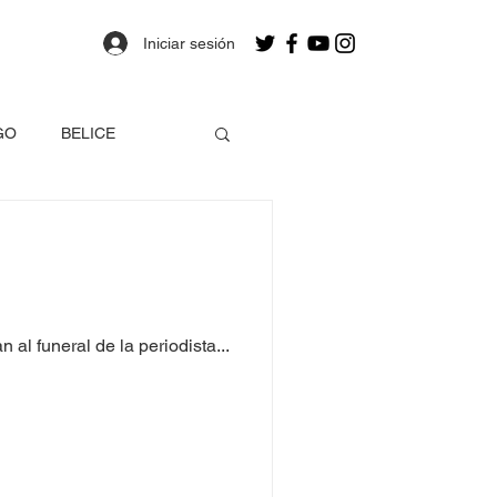
Iniciar sesión
GO
BELICE
OLOMBIA
a
Estados Unidos
al funeral de la periodista...
EO