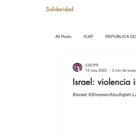
Solidaridad
All Posts
ICAP
REPUBLICA D
SAN VICENTE Y GRANADINAS
CSCPR
15 may 2022
2 min de lectu
Israel: violencia
MARTINICA
VENEZUELA
#Israel #ShereenAbuAqleh La po
Puerto Rico: Somos Caribe
Br
MOVIMIENTO CONTINENTAL LAT