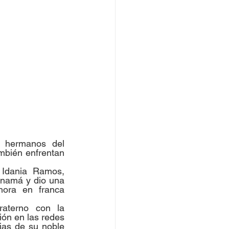
 hermanos del 
mbién enfrentan 
 Idania Ramos, 
anamá y dio una 
hora en franca 
aterno con la 
ión en las redes 
as de su noble 