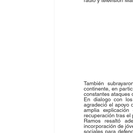
radio y televisión Mar
También subrayaron
continente, en parti
constantes ataques d
En dialogo con los 
agradeció el apoyo 
amplia explicación
recuperación tras el
Ramos resaltó ade
incorporación de jóve
sociales para defen