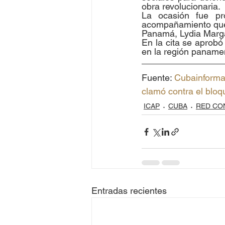
obra revolucionaria.
La ocasión fue pro
acompañamiento que 
Panamá, Lydia Marga
En la cita se aprob
en la región paname
Fuente: 
Cubainformac
clamó contra el blo
ICAP
CUBA
RED CO
Entradas recientes