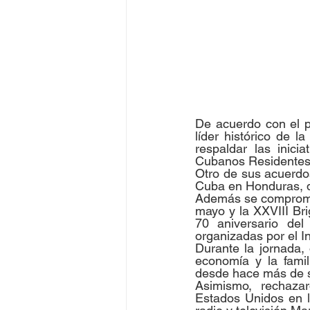
De acuerdo con el pr
líder histórico de l
respaldar las inici
Cubanos Residente
Otro de sus acuerdos
Cuba en Honduras, d
Además se compromet
mayo y la XXVIII Br
70 aniversario de
organizadas por el I
Durante la jornada,
economía y la fami
desde hace más de 
Asimismo, rechazar
Estados Unidos en l