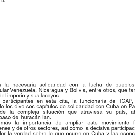
tí.
 la necesaria solidaridad con la lucha de pueblos
cular Venezuela, Nicaragua y Bolivia, entre otros, que ta
el imperio y sus lacayos.
participantes en esta cita, la funcionaria del ICAP,
de los diversos capítulos de solidaridad con Cuba en P
 de la compleja situación que atraviesa su país, a
 paso del huracán Ian.
más la importancia de ampliar este movimiento fr
nes y de otros sectores, así como la decisiva participac
der la verdad sobre lo que ocurre en Cuba y las esenci