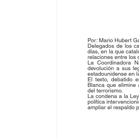
Por: Mario Hubert Ga
Delegados de los cap
días, en la que catal
relaciones entre los 
La Coordinadora N
devolución a sus leg
estadounidense en l
El texto, debatido 
Blanca que elimine a
del terrorismo.
La condena a la Ley
política intervencion
ampliar el respaldo 