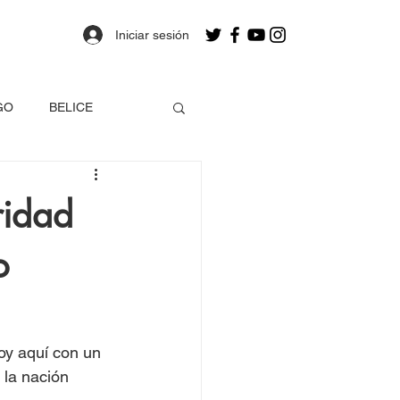
Iniciar sesión
GO
BELICE
OLOMBIA
ridad
o
a
Estados Unidos
EO
oy aquí con un 
la nación 