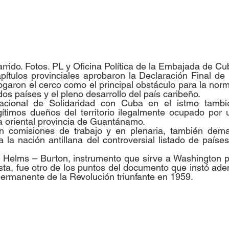
rrido. Fotos. PL y Oficina Política de la Embajada de 
ítulos provinciales aprobaron la Declaración Final de 
ogaron el cerco como el principal obstáculo para la norm
dos países y el pleno desarrollo del país caribeño.
acional de Solidaridad con Cuba en el istmo tambi
ítimos dueños del territorio ilegalmente ocupado por u
a oriental provincia de Guantánamo.
en comisiones de trabajo y en plenaria, también dem
 la nación antillana del controversial listado de países
 Helms – Burton, instrumento que sirve a Washington pa
ista, fue otro de los puntos del documento que instó ade
permanente de la Revolución triunfante en 1959.