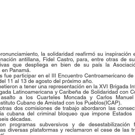
onunciamiento, la solidaridad reafirmó su inspiración e
a nación antillana, Fidel Castro, para, entre otras de su
ativas que despliega en bien de su país la Asociaci
s en Panamá.
 fue participar en el III Encuentro Centroamericano de 
el 11 al 13 de agosto del próximo año.
ieron a tener una representación en la XVI Brigada Int
igada Latinoamericana y Caribeña de Solidaridad con Cu
l asalto a los Cuarteles Moncada y Carlos Manuel
nstituto Cubano de Amistad con los Pueblos(ICAP).
 otras dos comisiones de trabajo abordaron las consecu
lia cubana del criminal bloqueo que impone Estados
seis décadas.
on programas subversivos y de desestabilización fi
as diversas plataformas y reclamaron el cese de las tr