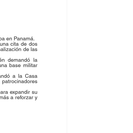
Cuba en Panamá.
una cita de dos 
alización de las 
én demandó la 
na base militar 
andó a la Casa 
 patrocinadores 
ra expandir su 
más a reforzar y 