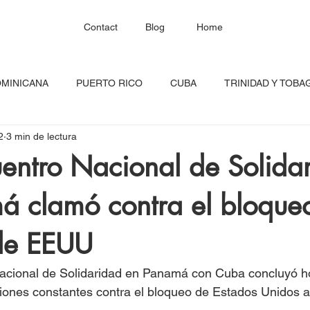
Contact
Blog
Home
OMINICANA
PUERTO RICO
CUBA
TRINIDAD Y TOBA
2
3 min de lectura
HAITÍ
SANTA LUCÍA
JAMAICA
BARBADOS
C
uentro Nacional de Solida
á clamó contra el bloque
RED CONTINENTAL
MEXICO
CARICOM
Costa Ric
 de EEUU
igadas
FESTIVAL DEL CARIBE
GUADALUPE
BLOQU
Nacional de Solidaridad en Panamá con Cuba concluyó h
ones constantes contra el bloqueo de Estados Unidos a 
INOAMERIC
GRANADA
ONU
DIÁSPORA CARIBEÑA