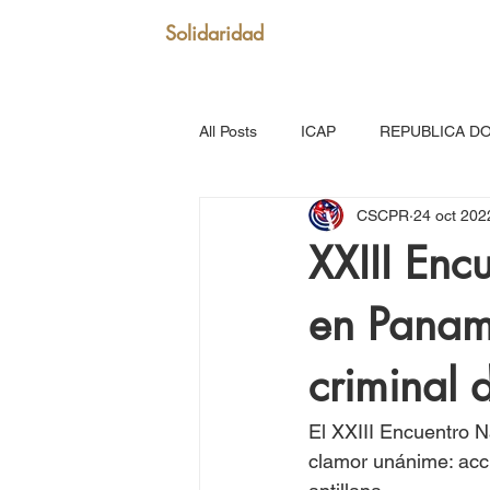
Solidaridad
All Posts
ICAP
REPUBLICA D
CSCPR
24 oct 202
SAN VICENTE Y GRANADINAS
XXIII Enc
en Panam
MARTINICA
VENEZUELA
criminal
Puerto Rico: Somos Caribe
Br
El XXIII Encuentro 
clamor unánime: acci
MOVIMIENTO CONTINENTAL LAT