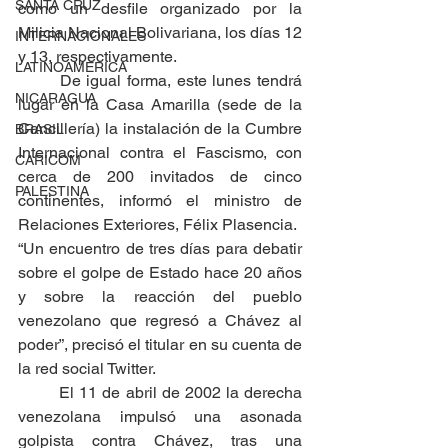
SANTA CRUZ
como un desfile organizado por la 
Milicia Nacional Bolivariana, los días 12 
INTERNACIONALES
y 13, respectivamente.
LATINOAMERICA
	De igual forma, este lunes tendrá 
NICARAGUA
lugar en la Casa Amarilla (sede de la 
Cancillería) la instalación de la Cumbre 
BRASIL
Internacional contra el Fascismo, con 
CARICOM
cerca de 200 invitados de cinco 
PALESTINA
continentes, informó el ministro de 
Relaciones Exteriores, Félix Plasencia.
“Un encuentro de tres días para debatir 
sobre el golpe de Estado hace 20 años 
y sobre la reacción del pueblo 
venezolano que regresó a Chávez al 
poder”, precisó el titular en su cuenta de 
la red social Twitter.
	El 11 de abril de 2002 la derecha 
venezolana impulsó una asonada 
golpista contra Chávez, tras una 