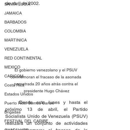
de abril de 2002.
SANTA LUCÍA
JAMAICA
BARBADOS
COLOMBIA
MARTINICA
VENEZUELA
RED CONTINENTAL
MEXICO
El gobierno venezolano y el PSUV 
CARICOM
conmemoran el fracaso de la asonada 
perpetrada 20 años atrás contra el 
Costa Rica
presidente Hugo Chávez
Estados Unidos
	Desde este lunes y hasta el 
Puerto Rico: Somos Caribe
próximo 13 de abril, el Partido 
Brigadas
Socialista Unido de Venezuela (PSUV) 
FESTIVAL DEL CARIBE
realizará un conjunto de actividades 