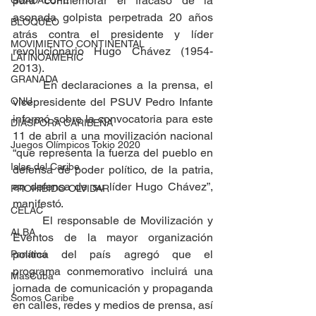
para conmemorar el fracaso de la 
GUADALUPE
asonada golpista perpetrada 20 años 
BLOQUEO
atrás contra el presidente y líder 
MOVIMIENTO CONTINENTAL
revolucionario Hugo Chávez (1954-
LATINOAMERIC
2013).
GRANADA
	En declaraciones a la prensa, el 
ONU
vicepresidente del PSUV Pedro Infante 
informó sobre la convocatoria para este 
DIÁSPORA CARIBEÑA
11 de abril a una movilización nacional 
Juegos Olímpicos Tokio 2020
“que representa la fuerza del pueblo en 
Islas del Caribe
defensa de poder político, de la patria, 
en defensa de su líder Hugo Chávez”, 
PROHIBIDO OLVIDAR
manifestó.
CELAC
	El responsable de Movilización y 
ALBA
Eventos de la mayor organización 
política del país agregó que el 
Panamá
programa conmemorativo incluirá una 
MasCuba
jornada de comunicación y propaganda 
Somos Caribe
en calles, redes y medios de prensa, así 