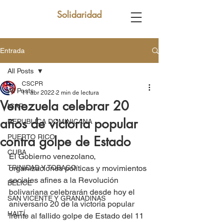
Solidaridad
Entrada
All Posts
CSCPR
All Posts
11 abr 2022
2 min de lectura
Venezuela celebrar 20
ICAP
años de victoria popular
REPUBLICA DOMINICANA
PUERTO RICO
contra golpe de Estado
CUBA
El Gobierno venezolano, 
TRINIDAD Y TOBAGO
organizaciones políticas y movimientos 
sociales afines a la Revolución 
BELICE
bolivariana celebrarán desde hoy el 
SAN VICENTE Y GRANADINAS
aniversario 20 de la victoria popular 
HAITÍ
frente al fallido golpe de Estado del 11 