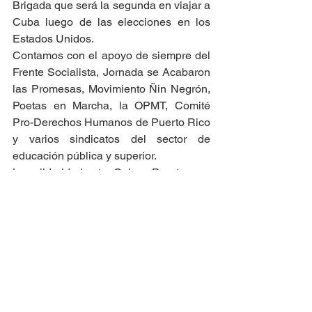
Brigada que será la segunda en viajar a 
Cuba luego de las elecciones en los 
Estados Unidos.
Contamos con el apoyo de siempre del 
Frente Socialista, Jornada se Acabaron 
las Promesas, Movimiento Ñin Negrón, 
Poetas en Marcha, la OPMT, Comité 
Pro-Derechos Humanos de Puerto Rico 
y varios sindicatos del sector de 
educación pública y superior.
La solidaridad entre Cuba y Puerto 
Rico jamás será bloqueada. 
Milagros Rivera Pérez
Portavoz
dahumara@yahoo.com
1.787.274.8587