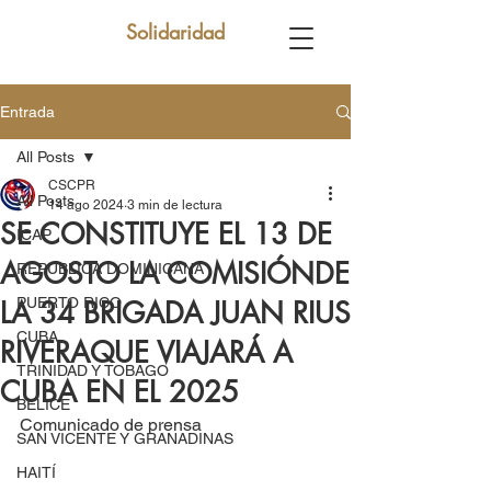
Solidaridad
Entrada
All Posts
CSCPR
All Posts
14 ago 2024
3 min de lectura
SE CONSTITUYE EL 13 DE
ICAP
AGOSTO LA COMISIÓNDE
REPUBLICA DOMINICANA
PUERTO RICO
LA 34 BRIGADA JUAN RIUS
CUBA
RIVERAQUE VIAJARÁ A
TRINIDAD Y TOBAGO
CUBA EN EL 2025
BELICE
Comunicado de prensa
SAN VICENTE Y GRANADINAS
HAITÍ