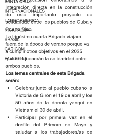
SANTA CRUZ
integración directa en la construcción 
INTERNACIONALES
de este importante proyecto de 
LATINOAMERICA
solidaridad entre los pueblos de Cuba y 
Puerto Rico.
NICARAGUA
La trigésimo cuarta Brigada viajará 
BRASIL
fuera de la época de verano porque va 
CARICOM
a cumplir otros objetivos en el 2025 
que enriquecerán la solidaridad entre 
PALESTINA
ambos pueblos. 
Los temas centrales de esta Brigada 
serán:
Celebrar junto al pueblo cubano la 
Victoria de Girón el 19 de abril y los 
50 años de la derrota yanqui en 
Vietnam el 30 de abril.
Participar por primera vez en el 
desfile del Primero de Mayo y 
saludar a los trabajadores/as de 