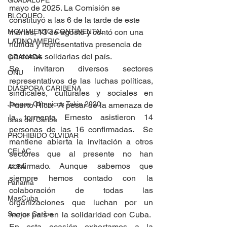
GUADALUPE
mayo de 2025. La Comisión se 
BLOQUEO
constituyó a las 6 de la tarde de este 
MOVIMIENTO CONTINENTAL
martes, 13 de agosto y contó con una 
LATINOAMERIC
nutrida y representativa presencia de 
personas solidarias del país.
GRANADA
Se invitaron diversos sectores 
ONU
representativos de las luchas políticas, 
DIÁSPORA CARIBEÑA
sindicales, culturales y sociales en 
Juegos Olímpicos Tokio 2020
Puerto Rico.  A pesar de la amenaza de 
la tormenta Ernesto asistieron 14 
Islas del Caribe
personas de las 16 confirmadas.  Se 
PROHIBIDO OLVIDAR
mantiene abierta la invitación a otros 
CELAC
sectores que al presente no han 
confirmado. Aunque sabemos que 
ALBA
siempre hemos contado con la 
Panamá
colaboración de todas las 
MasCuba
organizaciones que luchan por un 
Somos Caribe
mejor país en la solidaridad con Cuba.  
En esta ocasión exhortamos a la 