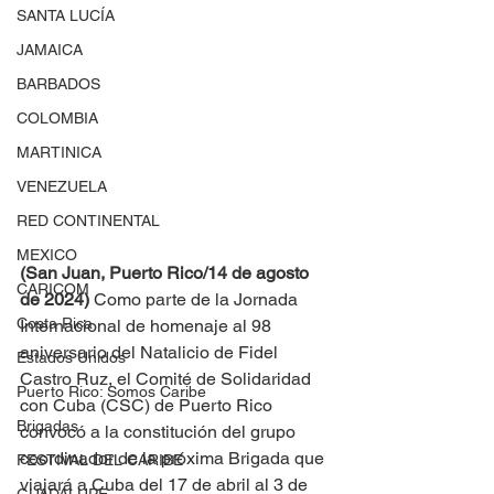
SANTA LUCÍA
JAMAICA
BARBADOS
COLOMBIA
MARTINICA
VENEZUELA
RED CONTINENTAL
MEXICO
(San Juan, Puerto Rico/14 de agosto 
CARICOM
de 2024)
 Como parte de la Jornada 
Costa Rica
Internacional de homenaje al 98 
aniversario del Natalicio de Fidel 
Estados Unidos
Castro Ruz, el Comité de Solidaridad 
Puerto Rico: Somos Caribe
con Cuba (CSC) de Puerto Rico 
Brigadas
convocó a la constitución del grupo 
coordinador de la próxima Brigada que 
FESTIVAL DEL CARIBE
viajará a Cuba del 17 de abril al 3 de 