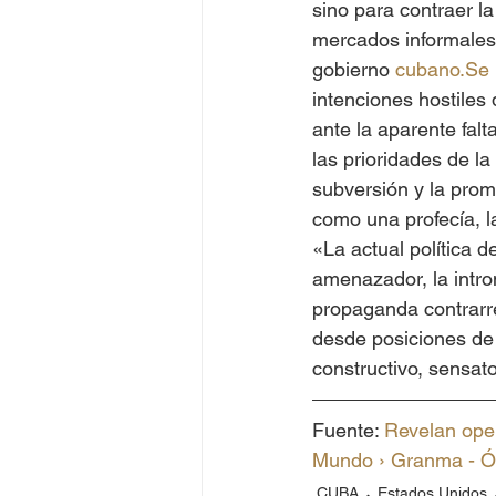
sino para contraer la 
mercados informales,
gobierno 
cubano.Se
intenciones hostile
ante la aparente falt
las prioridades de la
subversión y la prom
como una profecía, 
«La actual política d
amenazador, la intro
propaganda contrarrev
desde posiciones de 
constructivo, sensat
Fuente: 
Revelan oper
Mundo › Granma - Ór
CUBA
Estados Unidos