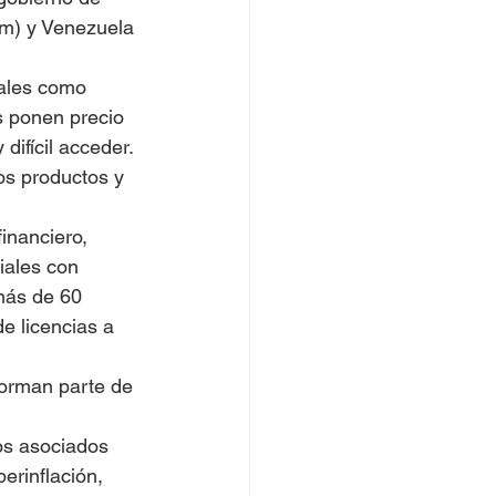
m) y Venezuela 
tales como 
 ponen precio 
difícil acceder.
os productos y 
inanciero, 
iales con 
más de 60 
e licencias a 
forman parte de 
os asociados 
erinflación, 