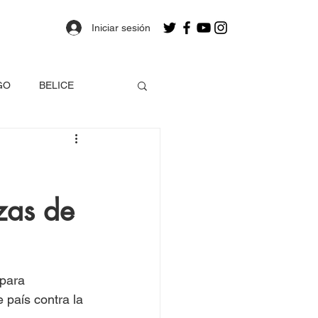
Iniciar sesión
GO
BELICE
OLOMBIA
zas de
a
Estados Unidos
EO
para 
 país contra la 