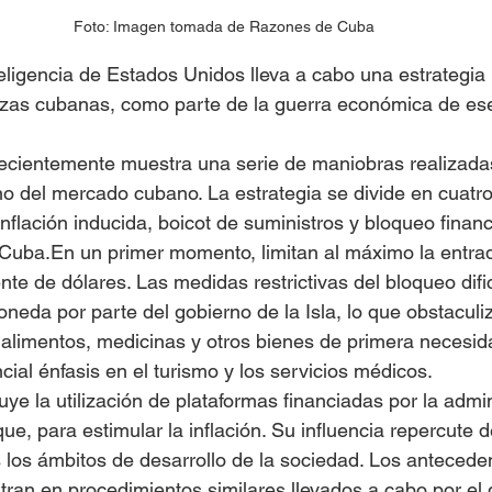
Foto: Imagen tomada de Razones de Cuba
ligencia de Estados Unidos lleva a cabo una estrategia 
anzas cubanas, como parte de la guerra económica de ese
 recientemente muestra una serie de maniobras realizadas
erno del mercado cubano. La estrategia se divide en cuatro
flación inducida, boicot de suministros y bloqueo financi
uba.En un primer momento, limitan al máximo la entrada
te de dólares. Las medidas restrictivas del bloqueo dific
oneda por parte del gobierno de la Isla, lo que obstaculi
alimentos, medicinas y otros bienes de primera necesid
ial énfasis en el turismo y los servicios médicos.
ye la utilización de plataformas financiadas por la admin
ue, para estimular la inflación. Su influencia repercute 
os los ámbitos de desarrollo de la sociedad. Los antecede
an en procedimientos similares llevados a cabo por el 