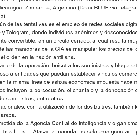
icaragua, Zimbabue, Argentina (Dólar BLUE vía Telegra
b).
 de las tentativas es el empleo de redes sociales digi
y Telegram, donde individuos anónimos y desconocidos
e convertible, en un círculo cerrado, al cual resulta muy 
 de las maniobras de la CIA es manipular los precios de l
 el orden en la nación antillana.
arte de la operación, boicot a los suministros y bloqueo f
coso a entidades que puedan establecer vínculos comerc
en la misma línea de asfixia económica impuesta hace 
es incluyen la persecución, el chantaje y la denegación d
e suministros, entre otros.
cionales, con la utilización de fondos buitres, también 
larada.
etida de la Agencia Central de Inteligencia y organism
 tres fines:    Atacar la moneda, no solo para generar hip