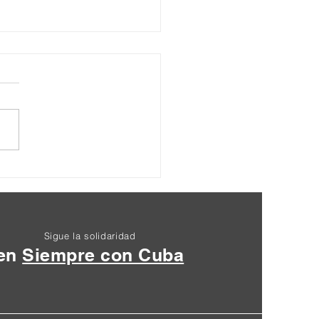
Seminario Internacional
a Paz y la Abolición de
ases Militares Extranjeras
Sigue la solidaridad
en
Siempre con Cuba