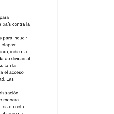
para 
 país contra la 
 para inducir 
 etapas: 
ero, indica la 
 de divisas al 
ultan la 
za el acceso 
ad. Las 
istración 
de manera 
ntes de este 
gobierno de 