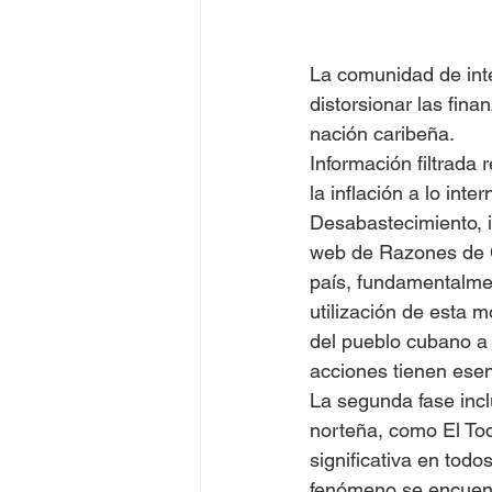
La comunidad de inte
distorsionar las fin
nación caribeña.
Información filtrada
la inflación a lo int
Desabastecimiento, in
web de Razones de C
país, fundamentalmen
utilización de esta m
del pueblo cubano a 
acciones tienen esenc
La segunda fase inclu
norteña, como El Toq
significativa en tod
fenómeno se encuentr