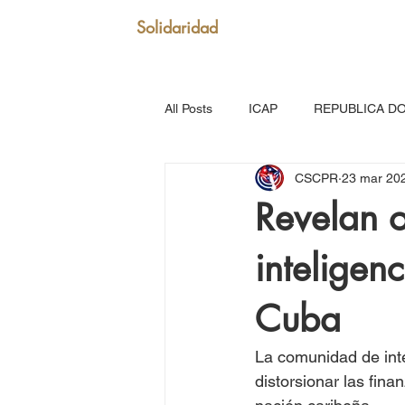
Solidaridad
All Posts
ICAP
REPUBLICA D
CSCPR
23 mar 20
SAN VICENTE Y GRANADINAS
Revelan o
inteligen
MARTINICA
VENEZUELA
Cuba
Puerto Rico: Somos Caribe
Br
La comunidad de inte
distorsionar las fin
MOVIMIENTO CONTINENTAL LAT