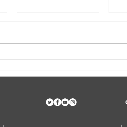
Dominicanos solidarios
VIII 
rechazan intervención militar
por l
en Haití
las B