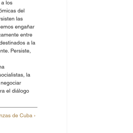
 a los 
ómicas del 
sisten las 
ejemos engañar 
licamente entre 
destinados a la 
te. Persiste, 
ma 
cialistas, la 
 negociar 
a el diálogo 
anzas de Cuba › 