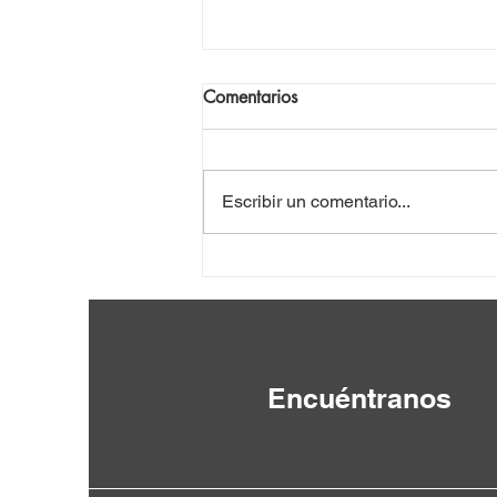
Comentarios
Escribir un comentario...
Anténor Firmin: un intelectual
rescatado del olvido [de Haití]
Encuéntranos