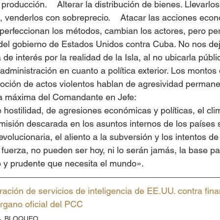
producción.    Alterar la distribución de bienes. Llevarlos
 venderlos con sobreprecio.    Atacar las acciones econ
 perfeccionan los métodos, cambian los actores, pero per
s del gobierno de Estados Unidos contra Cuba. No nos d
a de interés por la realidad de la Isla, al no ubicarla púb
 administración en cuanto a política exterior. Los montos 
oción de actos violentos hablan de agresividad permanen
la máxima del Comandante en Jefe:
e hostilidad, de agresiones económicas y políticas, el cli
misión descarada en los asuntos internos de los países so
olucionaria, el aliento a la subversión y los intentos de
fuerza, no pueden ser hoy, ni lo serán jamás, la base par
o y prudente que necesita el mundo».
ación de servicios de inteligencia de EE.UU. contra fin
gano oficial del PCC
BLOQUEO