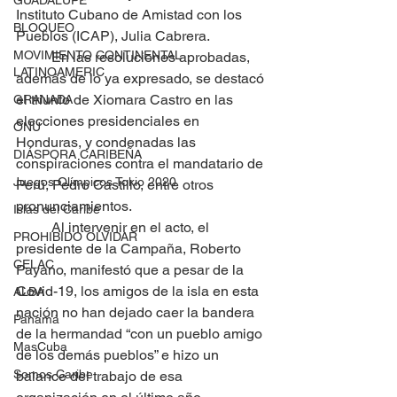
GUADALUPE
Instituto Cubano de Amistad con los 
BLOQUEO
Pueblos (ICAP), Julia Cabrera.
MOVIMIENTO CONTINENTAL
	En las resoluciones aprobadas, 
LATINOAMERIC
además de lo ya expresado, se destacó 
el triunfo de Xiomara Castro en las 
GRANADA
elecciones presidenciales en 
ONU
Honduras, y condenadas las 
DIÁSPORA CARIBEÑA
conspiraciones contra el mandatario de 
Juegos Olímpicos Tokio 2020
Perú, Pedro Castillo, entre otros 
pronunciamientos.
Islas del Caribe
	Al intervenir en el acto, el 
PROHIBIDO OLVIDAR
presidente de la Campaña, Roberto 
CELAC
Payano, manifestó que a pesar de la 
Covid-19, los amigos de la isla en esta 
ALBA
nación no han dejado caer la bandera 
Panamá
de la hermandad “con un pueblo amigo 
MasCuba
de los demás pueblos” e hizo un 
Somos Caribe
balance del trabajo de esa 