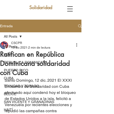
Solidaridad
Entrada
All Posts
CSCPR
All Posts
13 dic 2021
2 min de lectura
Ratifican en República
ICAP
Dominicana solidaridad
REPUBLICA DOMINICANA
PUERTO RICO
con Cuba
CUBA
Santo Domingo, 12 dic. 2021 El XXXI 
TRINIDAD Y TOBAGO
Encuentro de Solidaridad con Cuba 
efectuado aquí condenó hoy el bloqueo 
BELICE
de Estados Unidos a la isla, felicitó a 
SAN VICENTE Y GRANADINAS
Venezuela por recientes elecciones y 
HAITÍ
repudió las campañas contra 