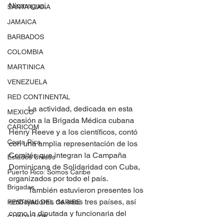
Nicaragua.
SANTA LUCÍA
JAMAICA
BARBADOS
COLOMBIA
MARTINICA
VENEZUELA
RED CONTINENTAL
	La actividad, dedicada en esta 
MEXICO
ocasión a la Brigada Médica cubana 
CARICOM
Henry Reeve y a los científicos, contó 
Costa Rica
con una amplia representación de los 
Comités que integran la Campaña 
Estados Unidos
Dominicana de Solidaridad con Cuba, 
Puerto Rico: Somos Caribe
organizados por todo el país.
Brigadas
	También estuvieron presentes los 
embajadores de esos tres países, así 
FESTIVAL DEL CARIBE
como la diputada y funcionaria del 