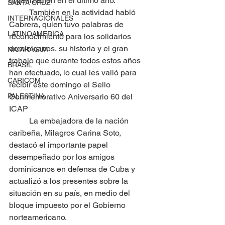
organización en el último año.
SANTA CRUZ
	También en la actividad habló 
INTERNACIONALES
Cabrera, quien tuvo palabras de 
LATINOAMERICA
reconocimiento para los solidarios 
dominicanos, su historia y el gran 
NICARAGUA
trabajo que durante todos estos años 
BRASIL
han efectuado, lo cual les valió para 
CARICOM
recibir este domingo el Sello 
PALESTINA
Conmemorativo Aniversario 60 del 
ICAP
	La embajadora de la nación 
caribeña, Milagros Carina Soto, 
destacó el importante papel 
desempeñado por los amigos 
dominicanos en defensa de Cuba y 
actualizó a los presentes sobre la 
situación en su país, en medio del 
bloque impuesto por el Gobierno 
norteamericano.